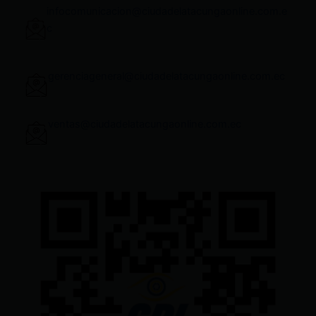
infocomunicacion@ciudadelatacungaonline.com.e
c
gerenciageneral@ciudadelatacungaonline.com.ec
ventas@ciudadelatacungaonline.com.ec