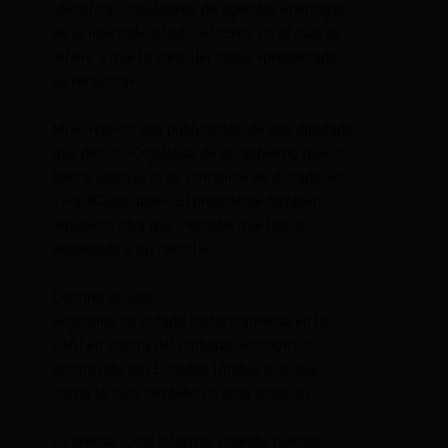
identificar impulsores de agendas enemigas
de la libertad«, añadió el texto, en el cual se
refiere a que la canciller había «presentado
su renuncia«.
Milei replicó una publicación de una diputada
que decía: «Orgullosa de un gobierno que no
banca (apoya) ni es cómplice de dictadores.
Viva
#CubaLibre
». El presidente también
republicó otra que indicaba que había
despedido a su canciller.
Destino sellado
Argentina ha votado históricamente en la
ONU en contra del embargo económico
promovido por Estados Unidos a la isla,
como lo hizo también en esta ocasión.
La prensa local informó, citando fuentes