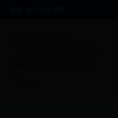
Ir
al
contenido
Perú exigirá visa y
pasaporte a todos los
ciudadanos venezolanos
que quieran ingresar al
país
Por
CDL
/
03/07/2024