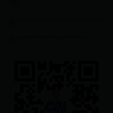
c
gerenciageneral@ciudadelatacungaonline.com.ec
ventas@ciudadelatacungaonline.com.ec