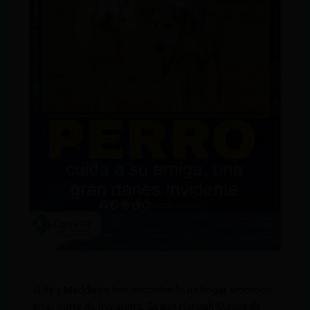
«Lily y Maddison han encontrado un hogar amoroso
en el norte de Inglaterra. Según Hannah Macey de