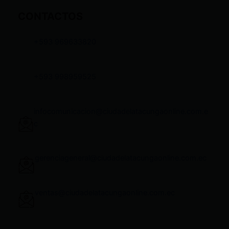
CONTACTOS
+593 969633820
+593 998959525
infocomunicacion@ciudadelatacungaonline.com.e
c
gerenciageneral@ciudadelatacungaonline.com.ec
ventas@ciudadelatacungaonline.com.ec