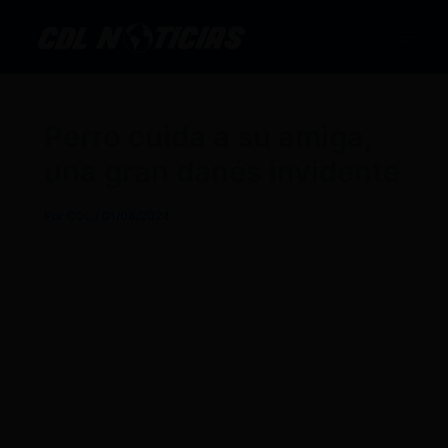
Ir
al
contenido
Perro cuida a su amiga,
una gran danés invidente
Por
CDL
/
01/08/2024