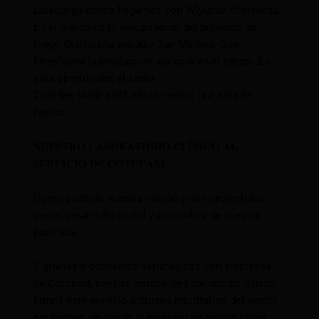
Latacunga donde llegamos con
#Ayudas
#Tecnicas
.
En el marco de la Inauguración del proyecto de
Riego Quilindaña, módulo San Marcos. Que
beneficiará la producción agrícola en el sector. En
esta oportunidad el señor
Euclides Molina (83 años), recibió una silla de
ruedas.
𝐍𝐔𝐄𝐒𝐓𝐑𝐎 𝐋𝐀𝐁𝐎𝐑𝐀𝐓𝐎𝐑𝐈𝐎 𝐂𝐋Í𝐍𝐈𝐂𝐎 𝐀𝐋
𝐒𝐄𝐑𝐕𝐈𝐂𝐈𝐎 𝐃𝐄 𝐂𝐎𝐓𝐎𝐏𝐀𝐗𝐈
Como parte de nuestra misión y comprometidos
con el desarrollo social y productivo de nuestra
provincia.
Y gracias a convenios estratégicos con empresas
de Cotopaxi, nuestro equipo de Laboratorio Clínico
brindó este servicio a grupos prioritarios del sector
productivo, en donde el personal se realiza estos