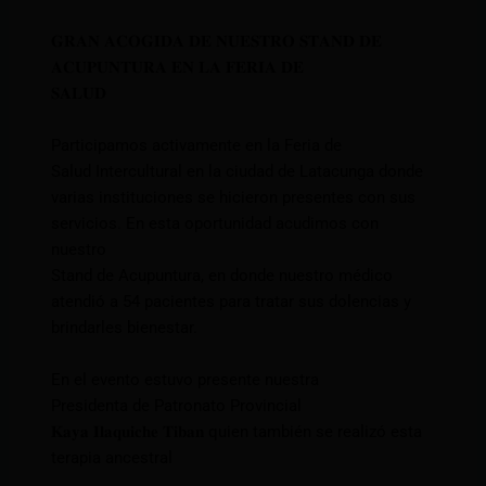
𝐆𝐑𝐀𝐍 𝐀𝐂𝐎𝐆𝐈𝐃𝐀 𝐃𝐄 𝐍𝐔𝐄𝐒𝐓𝐑𝐎 𝐒𝐓𝐀𝐍𝐃 𝐃𝐄
𝐀𝐂𝐔𝐏𝐔𝐍𝐓𝐔𝐑𝐀 𝐄𝐍 𝐋𝐀 𝐅𝐄𝐑𝐈𝐀 𝐃𝐄
𝐒𝐀𝐋𝐔𝐃
Participamos activamente en la Feria de
Salud Intercultural en la ciudad de Latacunga donde
varias instituciones se hicieron presentes con sus
servicios. En esta oportunidad acudimos con
nuestro
Stand de Acupuntura, en donde nuestro médico
atendió a 54 pacientes para tratar sus dolencias y
brindarles bienestar.
En el evento estuvo presente nuestra
Presidenta de Patronato Provincial
𝐊𝐚𝐲𝐚 𝐈𝐥𝐚𝐪𝐮𝐢𝐜𝐡𝐞 𝐓𝐢𝐛𝐚𝐧 quien también se realizó esta
terapia ancestral