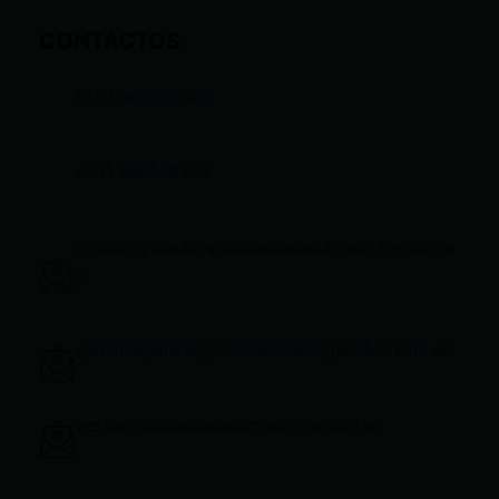
CONTACTOS
+593 969633820
+593 998959525
infocomunicacion@ciudadelatacungaonline.com.e
c
gerenciageneral@ciudadelatacungaonline.com.ec
ventas@ciudadelatacungaonline.com.ec