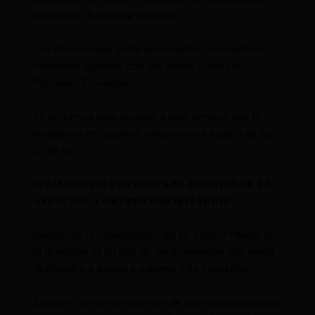
exámenes de manera periódica.
Los mismos que serán procesados con nuestros
modernos equipos, con los cuales cuenta el
Patronato Provincial.
Te invitamos para acceder a este servicio que te
brindamos en nuestras instalaciones a partir de las
07:00 am
𝐒𝐔𝐌𝐀𝐌𝐎𝐒 𝐄𝐒𝐅𝐔𝐄𝐑𝐙𝐎𝐒 𝐏𝐀𝐑𝐀 𝐂𝐎𝐍𝐓𝐈𝐍𝐔𝐀𝐑 𝐋𝐀
𝐀𝐓𝐄𝐍𝐂𝐈Ó𝐍 𝐀 𝐆𝐑𝐔𝐏𝐎𝐒 𝐏𝐑𝐈𝐎𝐑𝐈𝐓𝐀𝐑𝐈𝐎𝐒
Recibimos la colaboración del Dr. Héctor Panchi por
la donación de un lote de medicamentos que serán
destinados a ayudar a quienes más necesitan.
Siempre con el compromiso de entregar contingente