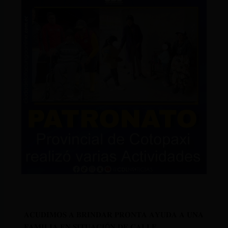
𝐀𝐂𝐔𝐃𝐈𝐌𝐎𝐒 𝐀 𝐁𝐑𝐈𝐍𝐃𝐀𝐑 𝐏𝐑𝐎𝐍𝐓𝐀 𝐀𝐘𝐔𝐃𝐀 𝐀 𝐔𝐍𝐀
𝐅𝐀𝐌𝐈𝐋𝐈𝐀 𝐄𝐍 𝐒𝐈𝐓𝐔𝐀𝐂𝐈Ó𝐍 𝐃𝐄 𝐂𝐀𝐋𝐋𝐄