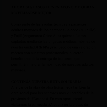
𝐀𝐇𝐎𝐑𝐀 𝐒𝐔𝐒 𝐏𝐀𝐒𝐎𝐒 𝐓𝐈𝐄𝐍𝐄𝐍 𝐀𝐏𝐎𝐘𝐎 𝐘 𝐏 𝐎𝐃𝐑𝐀𝐍
𝐌𝐎𝐕𝐈𝐋𝐈𝐙𝐀𝐑𝐒𝐄 𝐌𝐄𝐉𝐎𝐑
Cómo parte de las ayudas técnicas a pacientes
adultos mayores de los cantones Salcedo (Mulalillo)
y Pujilí (Angamarca Chine Alto) quienes fueron
captados mediante las brigadas médicas móviles de
nuestra unidad 𝘼𝙡𝙡𝙞 𝙒𝙖𝙮𝙧𝙖, luego de una valoración
médica con nuestros profesionales, pudieron
beneficiarse de la entrega de bastones que
permitirán mejorar la movilidad de nuestros adultos
mayores.
𝐂𝐎𝐍𝐓𝐈𝐍Ú𝐀 𝐍𝐔𝐄𝐒𝐓𝐑𝐀 𝐑𝐔𝐓𝐀 𝐒𝐎𝐋𝐈𝐃𝐀𝐑𝐈𝐀
A la par de la obra de obra física, llega también la
obra social para los sectores más vulnerables de la
provincia de
#Cotopaxi
. En esta oportunidad
visitamos la parroquia
#Alaquez
en la ciudad de