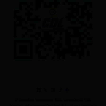
© Derechos reservados 2025 GrupoDigital CDL
(Ciudad de Latacunga On Line). S.A . Queda prohibida