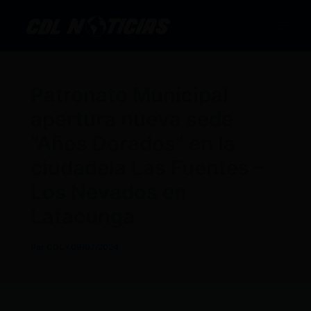
Ir
al
contenido
Patronato Municipal
apertura nueva sede
“Años Dorados” en la
ciudadela Las Fuentes –
Los Nevados en
Latacunga
Por
CDL
/
09/07/2024