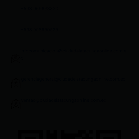
+593 969633820
+593 998959525
infocomunicacion@ciudadelatacungaonline.com.e
c
gerenciageneral@ciudadelatacungaonline.com.ec
ventas@ciudadelatacungaonline.com.ec