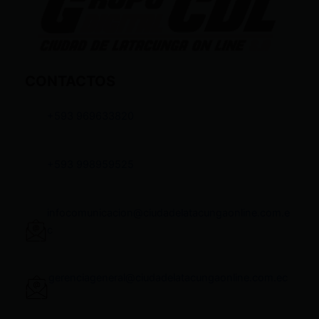
CONTACTOS
+593 969633820
+593 998959525
infocomunicacion@ciudadelatacungaonline.com.e
c
gerenciageneral@ciudadelatacungaonline.com.ec