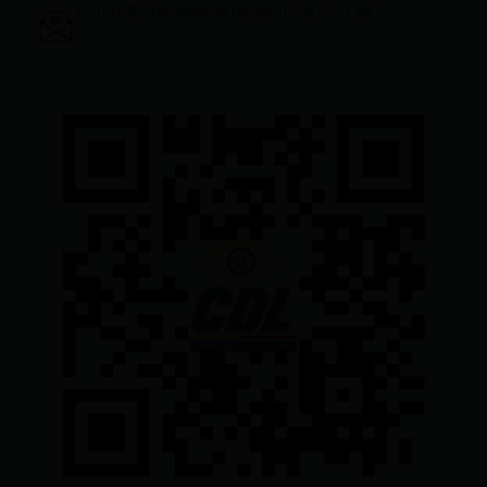
ventas@ciudadelatacungaonline.com.ec