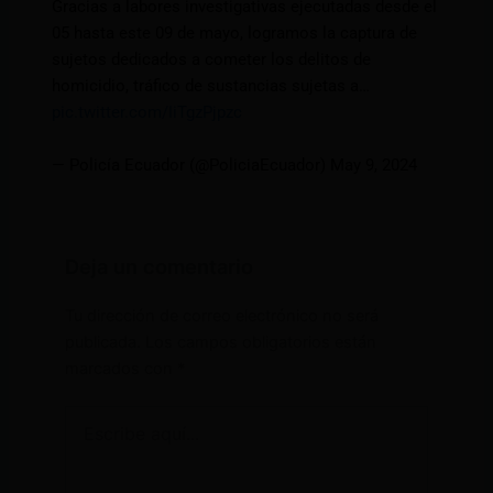
Gracias a labores investigativas ejecutadas desde el
05 hasta este 09 de mayo, logramos la captura de
sujetos dedicados a cometer los delitos de
homicidio, tráfico de sustancias sujetas a…
pic.twitter.com/IiTgzPjpzc
— Policía Ecuador (@PoliciaEcuador) May 9, 2024
Deja un comentario
Tu dirección de correo electrónico no será
publicada.
Los campos obligatorios están
marcados con
*
Escribe
aquí...