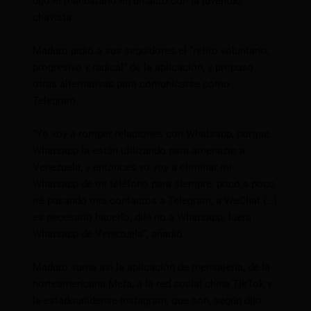
dijo el mandatario en un acto con la juventud
chavista.
Maduro pidió a sus seguidores el “retiro voluntario,
progresivo y radical” de la aplicación, y propuso
otras alternativas para comunicarse como
Telegram.
”Yo voy a romper relaciones con Whatsapp, porque
Whatsapp la están utilizando para amenazar a
Venezuela, y entonces yo voy a eliminar mi
Whatsapp de mi teléfono para siempre, poco a poco
iré pasando mis contactos a Telegram, a WeChat (…)
es necesario hacerlo, dile no a Whatsapp, fuera
Whatsapp de Venezuela”, añadió.
Maduro suma así la aplicación de mensajería, de la
norteamericana Meta, a la red social china TikTok y
la estadounidense Instagram, que son, según dijo