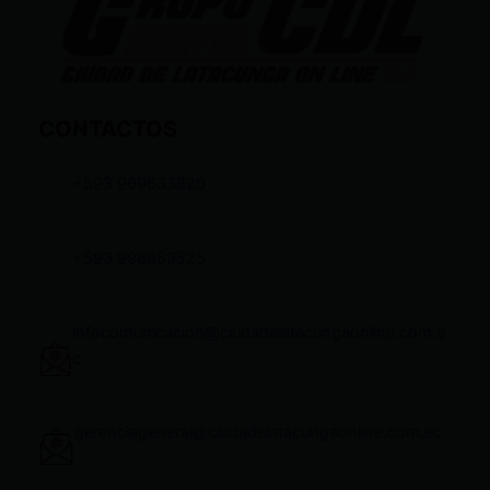
CONTACTOS
+593 969633820
+593 998959525
infocomunicacion@ciudadelatacungaonline.com.e
c
gerenciageneral@ciudadelatacungaonline.com.ec