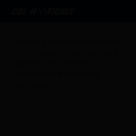
Ir
al
contenido
Nicolás Maduro dice que
Whatsapp es usada para
ąmęnaząr y pide a la
población eliminarla
Por
CDL
/
06/08/2024