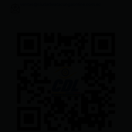
ventas@ciudadelatacungaonline.com.ec