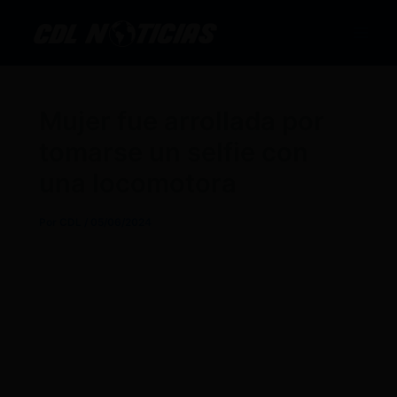
Ir
al
contenido
Mujer fue arrollada por
tomarse un selfie con
una locomotora
Por
CDL
/
05/06/2024