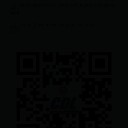
gerenciageneral@ciudadelatacungaonline.com.ec
ventas@ciudadelatacungaonline.com.ec