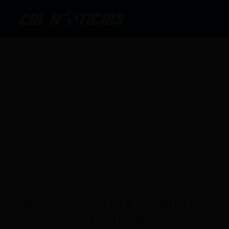
Ir
al
contenido
Mueren piloto y copiloto
tras accidente de