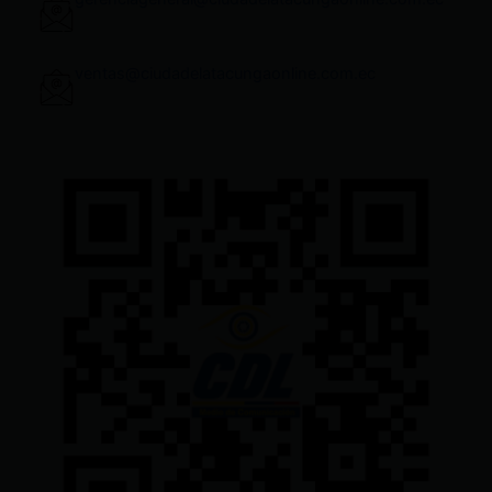
ventas@ciudadelatacungaonline.com.ec