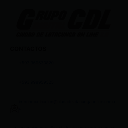
CONTACTOS
+593 969633820
+593 998959525
infocomunicacion@ciudadelatacungaonline.com.e
c
gerenciageneral@ciudadelatacungaonline.com.ec