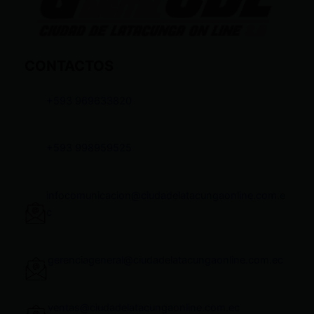
CONTACTOS
+593 969633820
+593 998959525
infocomunicacion@ciudadelatacungaonline.com.e
c
gerenciageneral@ciudadelatacungaonline.com.ec
ventas@ciudadelatacungaonline.com.ec