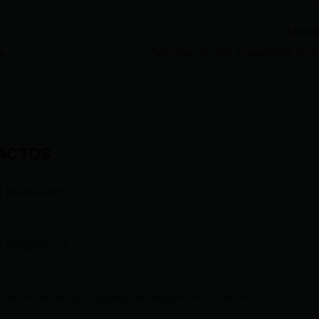
SIGU
Gabriela Goldbaum afronta distintas causas judiciales planteadas por su exesposo Daniel Noboa
ACTOS
3 969633820
3 998959525
comunicacion@ciudadelatacungaonline.com.ec