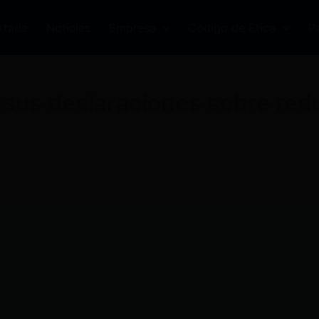
rtada
Noticias
Empresa
Código de Ética
P
 sus declaraciones sobre redu