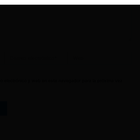
Correo
Web
electrónico*
o electrónico y web en este navegador para la próxima vez