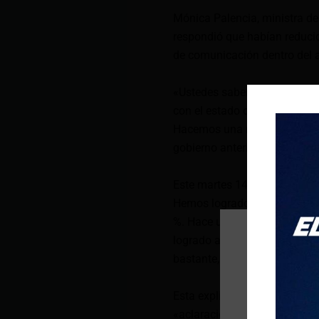
Mónica Palencia, ministra del
respondió que habían reducid
de comunicación dentro del 
«Ustedes saben que son proc
con el estado delincuencial,
Hacemos una medición y hemo
gobierno anterior, una dismin
Este martes 14 de mayo aprov
Hemos logrado un decrecimien
%. Hace unos días hablaba y
logrado afortunadamente tam
bastante, que es el de la exto
Esta explicación la compartió
«aclaración de las cifras me