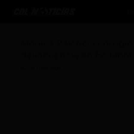
Ir
al
Po
contenido
Mónica Palencia corrigió
dęlincuęncią en Ecuador
Por
CDL
/
15/05/2024