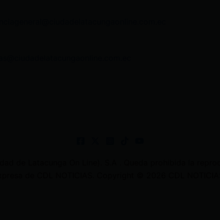
nciageneral@ciudadelatacungaonline.com.ec
as@ciudadelatacungaonline.com.ec
 de Latacunga On Line). S.A . Queda prohibida la reprodu
 expresa de CDL NOTICIAS. Copyright © 2026 CDL NOTICIAS