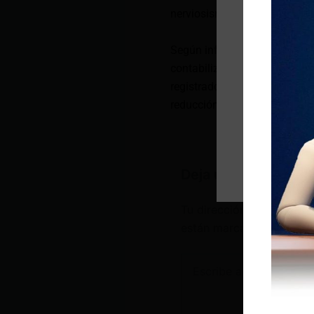
nerviosismo.
Según información que pudo 
contabilizado 2 100 muertes 
registrado 2 548 homicidios, 
reducción del 17.58 %.
Deja un comentario
Tu dirección de correo e
están marcados con
*
Escribe
aquí...