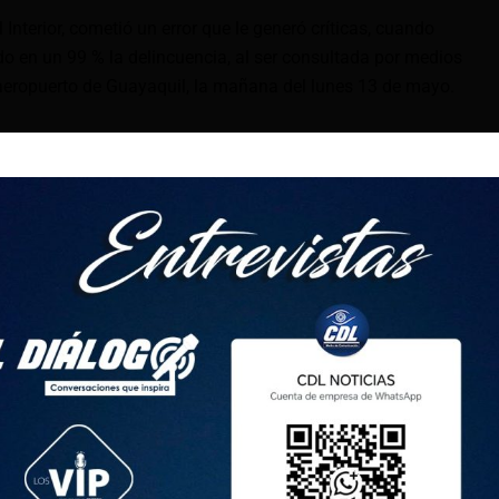
 Interior, cometió un error que le generó críticas, cuando
o en un 99 % la delincuencia, al ser consultada por medios
aeropuerto de Guayaquil, la mañana del lunes 13 de mayo.
esos. No es de la noche a la mañana que vamos a terminar
 al que desafortunadamente se había llegado en el país.
s logrado en el mismo periodo, con respecto al año al
ución del 99 %», declaró.
echó una entrevista radial para corregir sus declaraciones.»
to del crimen a nivel de homicidios intencionales, de un 28
o de un 29, pero hay un 28 % de decrecimiento, y hemos
bién ponerle mano dura a un crimen que estaba creciendo
rsión y el secuestro extorsivo».
 en su cuenta de X (antes Twitter), con el mensaje
ncionadas la mañana de ayer», junto a un emoji que denota