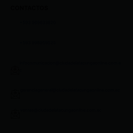
CONTACTOS
+593 969633820
+593 998959525
infocomunicacion@ciudadelatacungaonline.com.e
c
gerenciageneral@ciudadelatacungaonline.com.ec
ventas@ciudadelatacungaonline.com.ec