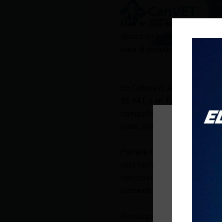
Más de 360 mil estudiantes 
clases en instituciones educa
para el período lectivo 2024-
En Cotopaxi, alrededor de 92
35.441; y en Tungurahua, 131
campaña «Somos Valores». Es
justa, fortaleciendo los valo
Pamela Bengoa, estudiante d
esta campaña: “En este nuevo
escuchar, comprender y respe
ambiente de convivencia posi
Por su parte, Alex Mejía, coo