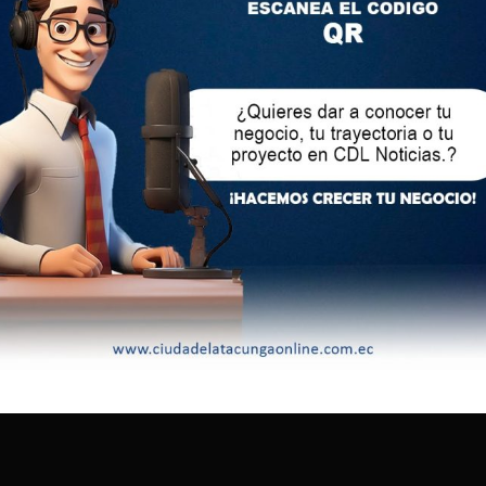
dres de familia, así como por el entusiasmo de los
es fundamental para el progreso de un país. Estudiamos no
sino para prepararnos para una profesión y aplicar los
provechen cada oportunidad de aprender y no teman
or es una oportunidad para mejorar.”
ma “Comunidades Educativas Seguras y Protectoras”, dirigido
iembros de la comunidad educativa, el Ministerio de
n el Ministerio del Interior y la Policía Nacional, trabaja para
egridad de los entornos educativos durante todo el ciclo