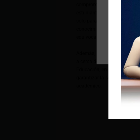
compromiso de docentes y pa
estudiantes: “La educación 
solo para obtener un título, 
conocimientos adquiridos. A
equivocarse, porque cada err
Además, a través del Progra
a cerca de medio millón de m
Educación, en coordinación co
garantizar la seguridad e int
académico.