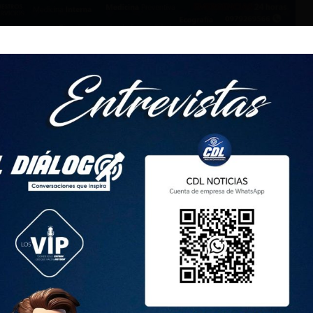
del régimen Sierra-Amazonía en la Zona 3 han retornado a
tivas fiscales, fiscomisionales, particulares y municipales
2025.
 mil estudiantes; en Chimborazo, más 103 mil; en Pastaza,
.033 niñas, niños y jóvenes iniciaron sus actividades bajo la
ta iniciativa busca construir una sociedad más equitativa y
res en la comunidad educativa.
e la Unidad Educativa Ambato, destacó la importancia de
 ciclo escolar, todos los estudiantes debemos aprender a
tar las opiniones de los demás. Solo así podremos crear un
tivo.”
rdinador Zonal 3 de Educación (E), expresó su gratitud por el