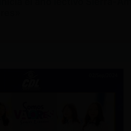
inicia el año lectivo Sierra-A
ores»