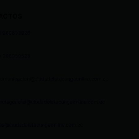
ACTOS
3 969633820
3 998959525
comunicacion@ciudadelatacungaonline.com.ec
nciageneral@ciudadelatacungaonline.com.ec
as@ciudadelatacungaonline.com.ec