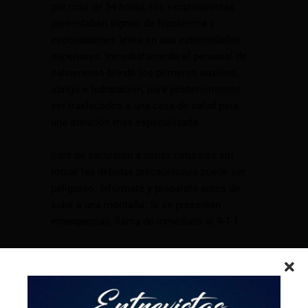
por más de 14 horas, los excursionistas
presentaban signos de hipotermia y
escoriaciones leves en sus extremidades
superiores. Inmediatamente el personal de
salvamento brindó los primeros auxilios,
abrigo e hidratación, para posteriormente
ser trasladados a una casa de salud para
una atención más especializada.
Salir de excursión a zonas naturales sin
tomar las debidas precauciones puede ser
peligroso. Infórmate y prepárate antes de
subir a una montaña. Si se presentan
emergencias, llama de inmediato al 9-1-1.