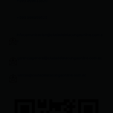
+593 969633820
+593 998959525
infocomunicacion@ciudadelatacungaonline.com.e
c
gerenciageneral@ciudadelatacungaonline.com.ec
ventas@ciudadelatacungaonline.com.ec