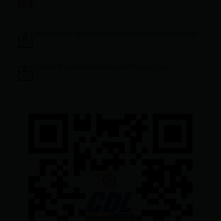
gerenciageneral@ciudadelatacungaonline.com.ec
ventas@ciudadelatacungaonline.com.ec