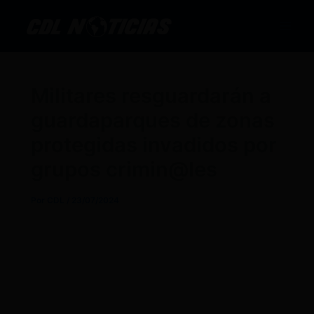
Ir
al
contenido
Militares resguardarán a
guardaparques de zonas
protegidas invadidos por
grupos crimin@les
Por
CDL
/
23/07/2024