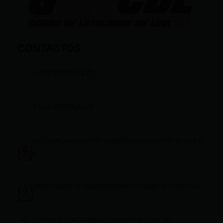
CONTACTOS
+593 969633820
+593 998959525
infocomunicacion@ciudadelatacungaonline.com.e
c
gerenciageneral@ciudadelatacungaonline.com.ec
ventas@ciudadelatacungaonline.com.ec