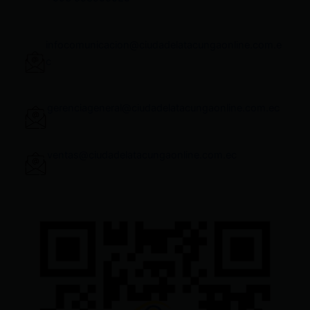
infocomunicacion@ciudadelatacungaonline.com.e
c
gerenciageneral@ciudadelatacungaonline.com.ec
ventas@ciudadelatacungaonline.com.ec