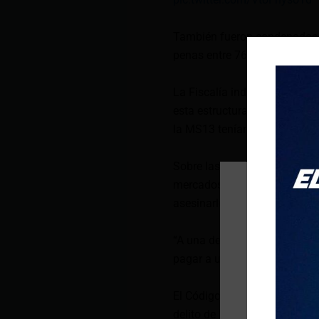
También fueron condenados ot
penas entre 764 a 148 años d
La Fiscalía indicó que, de ac
esta estructura ocurrieron en
la MS13 tenían la orden de as
Sobre las víctimas de extorsi
mercados de San Miguel (orien
asesinarlos”.
“A una de las víctimas le exi
pagar a un abogado para defe
El Código Penal de El Salvado
delito de homicidio agravado