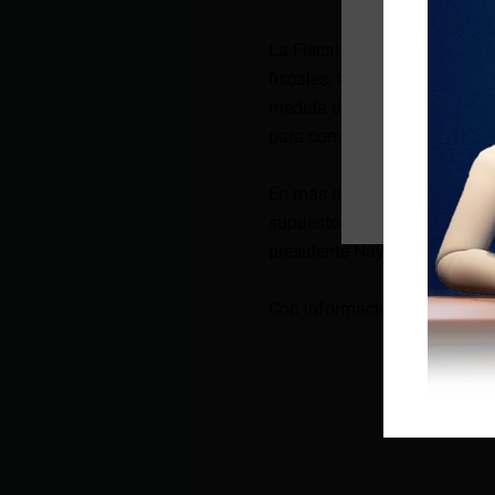
La Fiscalía no detalló cuánta
fiscales, tampoco específico 
medida de régimen de excepc
para combatir a las pandillas
En más de dos años del régi
supuestos pandilleros y pers
presidente Nayib Bukele atri
Con información de EFE