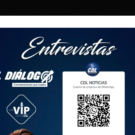
ros ocho pandilleros de la MS13, entre ellos una mujer, a
e cárcel.
uerdo con las investigaciones, “los crímenes cometidos por
tre 2018 y 2019, período en que diferentes clicas (grupos) de
esinar a agentes de la Policía Nacional Civil y a fiscales”.
ón, apuntó la Fiscalía, “eran transportistas y comerciantes de
te), a quienes la pandilla les exigía dinero para no
gieron el pago de 10.000 dólares en una sola entrega, para
nder a los pandilleros que habían sido detenidos”, señaló.
r establece penas de entre 30 a 50 años de cárcel por el
 y condenas de 10 a 15 años de prisión por extorsión.