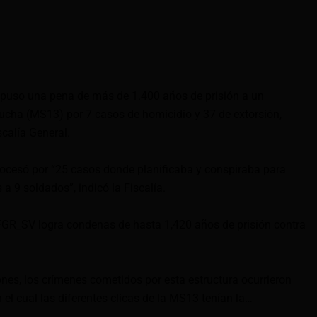
mpuso una pena de más de 1.400 años de prisión a un
rucha (MS13) por 7 casos de homicidio y 37 de extorsión,
scalía General.
procesó por “25 casos donde planificaba y conspiraba para
 a 9 soldados”, indicó la Fiscalía.
GR_SV logra condenas de hasta 1,420 años de prisión contra
ones, los crímenes cometidos por esta estructura ocurrieron
 el cual las diferentes clicas de la MS13 tenían la…