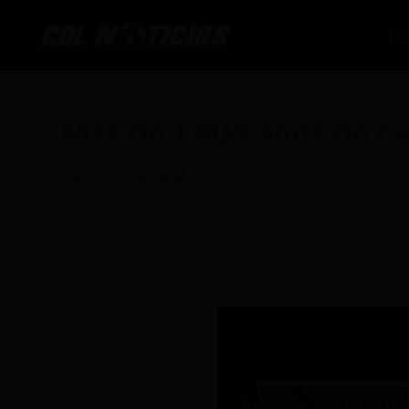
Ir
al
Po
contenido
Más de 1.400 años de cár
Por
CDL
/
09/07/2024