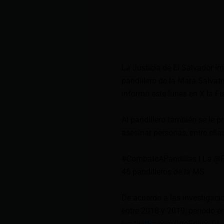
La Justicia de El Salvador i
pandillero de la Mara Salvat
informó este lunes en X la Fi
Al pandillero también se le 
asesinar personas, entre ellas
#CombateAPandillas
I La @F
46 pandilleros de la MS.
De acuerdo a las investigaci
entre 2018 y 2019, período en
pic.twitter.com/VtoFnysoTd