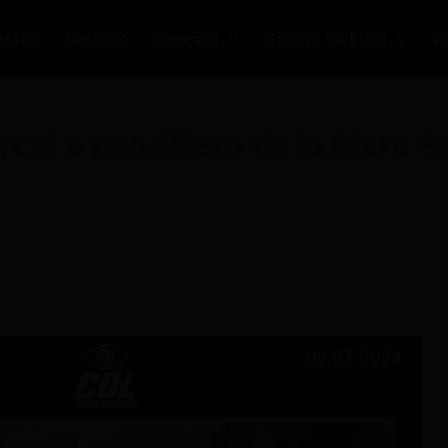
rtada
Noticias
Empresa
Código de Ética
P
cel a pandillero de la Mara S