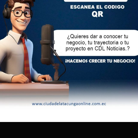
s de las víctimas de homicidio eran policías, soldados o
si los pandilleros procesados fueron detenidos durante la
ión que se implementa en El Salvador desde marzo de 2022
.
men de excepción han sido capturados más de 80.000
onas vinculadas a estas bandas. A esto el Gobierno del
buye una bajada pronunciada de los homicidios.