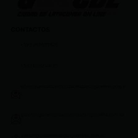
CONTACTOS
+593 969633820
+593 998959525
infocomunicacion@ciudadelatacungaonline.com.e
c
gerenciageneral@ciudadelatacungaonline.com.ec
ventas@ciudadelatacungaonline.com.ec