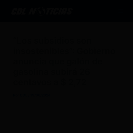
Ir
al
contenido
“Los subsidios son
insostenibles”: Gobierno
anuncia que galón de
gasolina subirá 26
centavos a $ 2,72
Por
CDL
/
19/06/2024