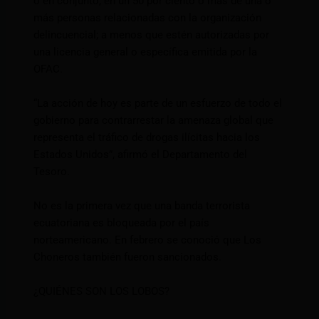
o en conjunto, en un 50 por ciento o más de una o
más personas relacionadas con la organización
delincuencial; a menos que estén autorizadas por
una licencia general o específica emitida por la
OFAC.
“La acción de hoy es parte de un esfuerzo de todo el
gobierno para contrarrestar la amenaza global que
representa el tráfico de drogas ilícitas hacia los
Estados Unidos”, afirmó el Departamento del
Tesoro.
No es la primera vez que una banda terrorista
ecuatoriana es bloqueada por el país
norteamericano. En febrero se conoció que Los
Choneros también fueron sancionados.
¿QUIÉNES SON LOS LOBOS?