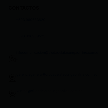
CONTACTOS
+593 969633820
+593 998959525
infocomunicacion@ciudadelatacungaonline.com.e
c
gerenciageneral@ciudadelatacungaonline.com.ec
ventas@ciudadelatacungaonline.com.ec