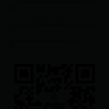
infocomunicacion@ciudadelatacungaonline.com.e
c
gerenciageneral@ciudadelatacungaonline.com.ec
ventas@ciudadelatacungaonline.com.ec