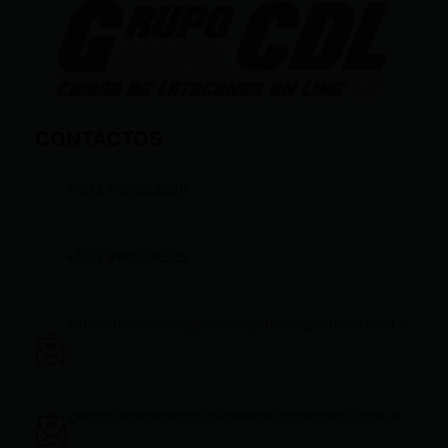
CONTACTOS
+593 969633820
+593 998959525
infocomunicacion@ciudadelatacungaonline.com.e
c
gerenciageneral@ciudadelatacungaonline.com.ec