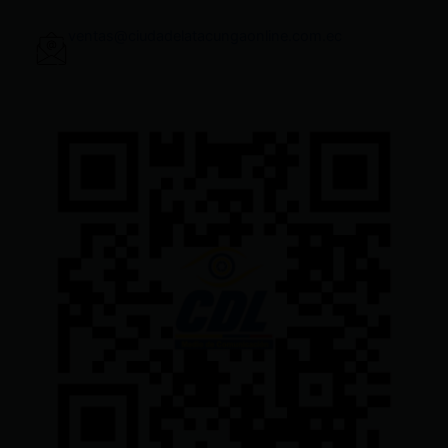
ventas@ciudadelatacungaonline.com.ec