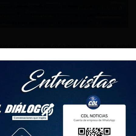
 este viernes, 28 de junio, la primera vacuna en la Unión
ngunya. Es un virus que se transmite a través de la picadura
ermitida para mayores de 18 años, informó la institución en
guró que el Chikungunya no es endémico en la UE, pero señaló
causado un aumento de los mosquitos que transmiten serias
te informe del Centro Europeo para la Prevención y el Control
rmó la presencia en 13 países de la UE y el Espacio
o tigre, capaz de transmitir el virus.
iebre y el dolor de articulaciones, que pueden aparecer
e haber dolor muscular, dolor de cabeza, fatiga y sarpullido.
acuna está aprobada
lización de la vacuna con el visto bueno de los 27 países de