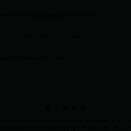
comunicacion@ciudadelatacungaonline.com.ec
nciageneral@ciudadelatacungaonline.com.ec
as@ciudadelatacungaonline.com.ec
 de Latacunga On Line). S.A . Queda prohibida la reprodu
 expresa de CDL NOTICIAS. Copyright © 2026 CDL NOTICIAS