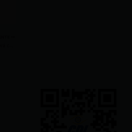
IENTE
La vía Baños – Puyo permanecerá cerrada hasta el 4 de julio