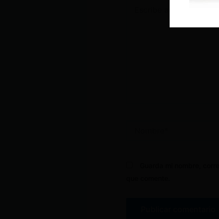
Escribe
aquí...
Nombre*
Guarda mi nombre, corre
que comente.