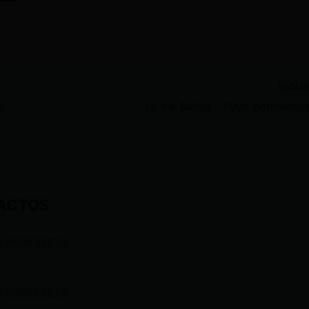
SIGU
‘No me voy deportada, me voy antes de forma legal’, enfatizó Alondra Santiago
ACTOS
3 969633820
3 998959525