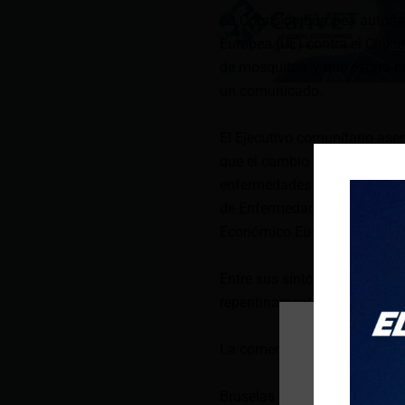
La Comisión Europea autorizó
Europea (UE) contra el Chiku
de mosquitos, y que estará p
un comunicado.
El Ejecutivo comunitario ase
que el cambio climático ha 
enfermedades y que un recien
de Enfermedades (ECDC) confi
Económico Europeo del mosquit
Entre sus síntomas están la f
repentinamente. También pued
La comercialización de la v
Bruselas autorizó la comercia