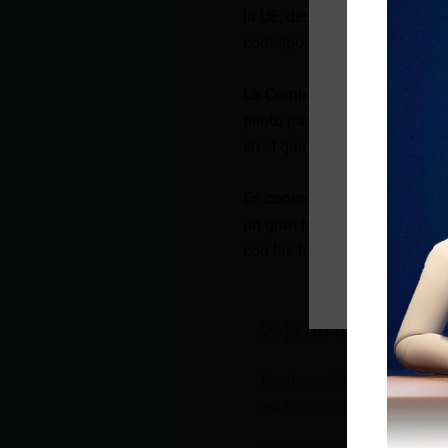
la UE, después de que la Age
corresponderá a los gobierno
La Comisión Europea anunci
piloto para erradicar el mosq
en el que se ha encontrado.
En concreto, el programa usará
un gran número de insectos m
con las hembras de su espec
Deja un comentario
Tu dirección de correo e
están marcados con
*