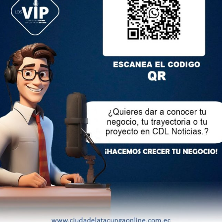
ncia Europea del Medicamento diera su visto bueno. Ahora
s decidir las condiciones para su administración.
ó además que financiará con 500 000 euros un programa
uito del dengue en Chipre, actualmente el único país de la UE
 la técnica del insecto estéril, que consiste en criar y liberar
achos esterilizados a la naturaleza con el objetivo de que
ie mueran sin reproducirse. EFE
lectrónico no será publicada.
Los campos obligatorios