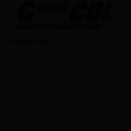
CONTACTOS
+593 969633820
+593 998959525
infocomunicacion@ciudadelatacungaonline.com.e
c
gerenciageneral@ciudadelatacungaonline.com.ec