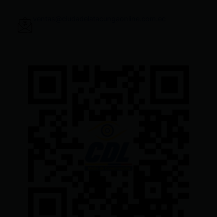
ventas@ciudadelatacungaonline.com.ec