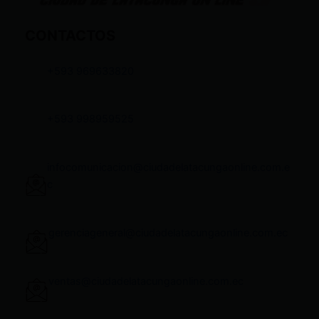
CONTACTOS
+593 969633820
+593 998959525
infocomunicacion@ciudadelatacungaonline.com.e
c
gerenciageneral@ciudadelatacungaonline.com.ec
ventas@ciudadelatacungaonline.com.ec