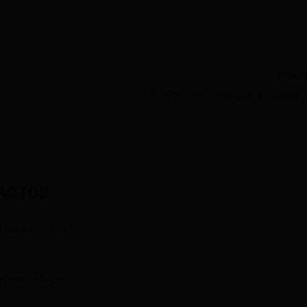
SIGU
«No apoyan ni mıęr** en Ecuador, no tengo mada quw agradecer es la razón por la que me dedico este triunfo a mi misma» Esther Galarza ciclista
ACTOS
3 969633820
3 998959525