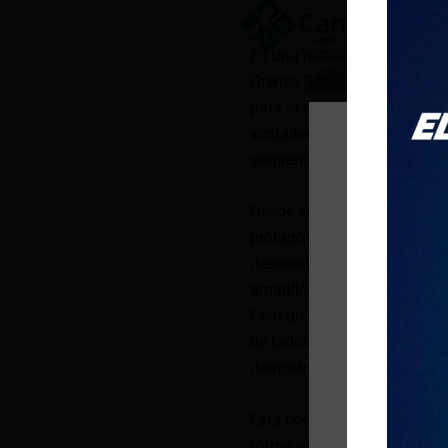
En una noticia que llena de 
Orense Sporting Club, ha si
para la doble fecha de elimi
verdadero ícono, no solo por
sorprendentes con las que s
Desde su primera aparición,
protagonizar espectáculos in
descendiendo desde un helic
amarillo que recorrió la ca
Pero quizás la hazaña más i
de todos, Bananerito aparec
demostrando que para él no e
Esta convocatoria no solo d
forma en que Bananerito ha 