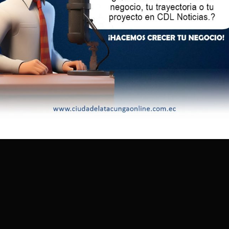
do los colores de La Tri, su figura se alza como un símbolo de
 deporte no está solo en ganar, sino en vivir cada momento
.