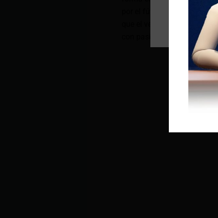
por el fútbol. Ahora, llevan
que el verdadero valor en el
con pasión, humor y entrega