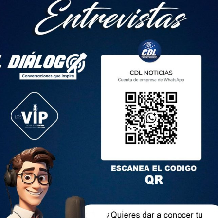
emoción a todo el país, Bananerito, la mascota oficial de
do convocado por primera vez para formar parte de La Tri,
natorias. Este carismático personaje se ha convertido en un
 representar con orgullo a su equipo, sino por las hazañas
iempre se roba el show.
 Bananerito ha dejado a todos con la boca abierta al
olvidables. En una ocasión, hizo su entrada triunfal
óptero. En otro evento, llegó montado en un gusanito
ncha, arrancando sonrisas y aplausos de grandes y chicos.
mpactante fue en el último partido, cuando, para sorpresa
ió surcando los cielos y descendió en paracaídas,
xisten los límites.
estaca su talento y creatividad, sino que también reconoce la
logrado unir a la hinchada con su espíritu alegre y su amor