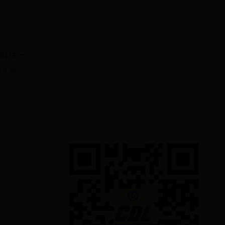
IENTE
La OPS confirmó que Ecuador ya solicitó las primeras 10.000 dosis de la vacuna para la nueva variante de la viruela del mono