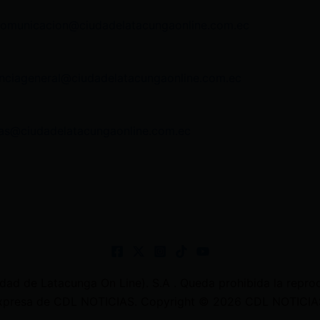
comunicacion@ciudadelatacungaonline.com.ec
nciageneral@ciudadelatacungaonline.com.ec
as@ciudadelatacungaonline.com.ec
 de Latacunga On Line). S.A . Queda prohibida la reprodu
 expresa de CDL NOTICIAS. Copyright © 2026 CDL NOTICIAS