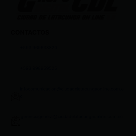
CONTACTOS
+593 969633820
+593 998959525
infocomunicacion@ciudadelatacungaonline.com.e
c
gerenciageneral@ciudadelatacungaonline.com.ec