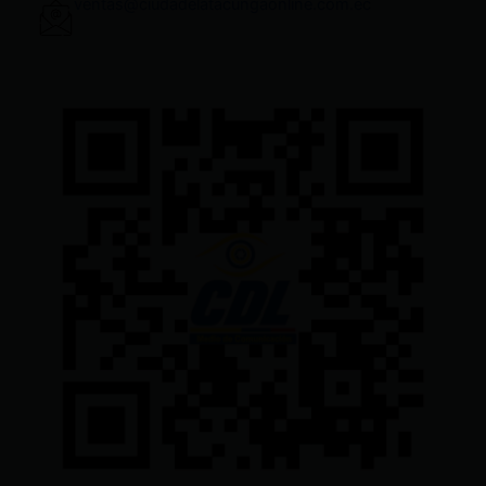
ventas@ciudadelatacungaonline.com.ec