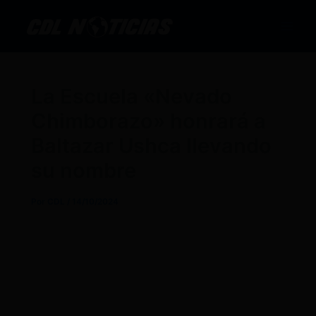
Ir
al
contenido
La Escuela «Nevado
Chimborazo» honrará a
Baltazar Ushca llevando
su nombre
Por
CDL
/
14/10/2024