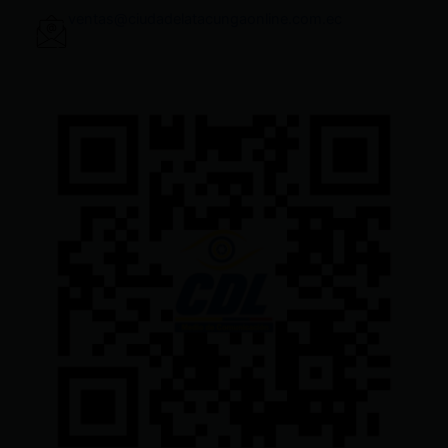
ventas@ciudadelatacungaonline.com.ec