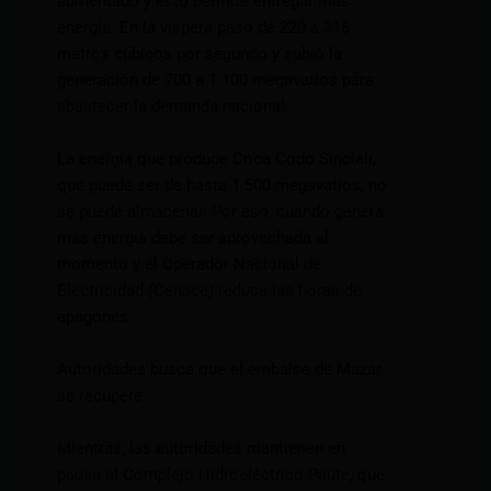
aumentado y esto permite entregar más
energía. En la víspera pasó de 220 a 316
metros cúbicos por segundo y subió la
generación de 700 a 1 100 megavatios para
abastecer la demanda nacional.
La energía que produce Coca Codo Sinclair,
que puede ser de hasta 1 500 megavatios, no
se puede almacenar. Por eso, cuando genera
más energía debe ser aprovechada al
momento y el Operador Nacional de
Electricidad (Cenace) reduce las horas de
apagones.
Autoridades busca que el embalse de Mazar
se recupere
Mientras, las autoridades mantienen en
pausa al Complejo Hidroeléctrico Paute, que