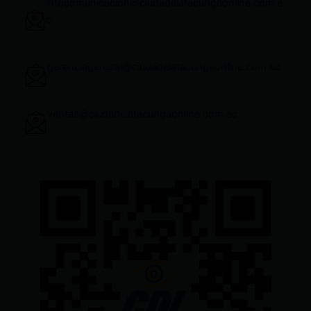
infocomunicacion@ciudadelatacungaonline.com.e
c
gerenciageneral@ciudadelatacungaonline.com.ec
ventas@ciudadelatacungaonline.com.ec