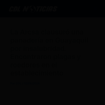
Ir
al
contenido
La Arcsa clausuró una
panadería en Guayaquil
por insalubridad.
Encontraron plagas y
roedores en el
establecimiento
Por
CDL
/
12/09/2024