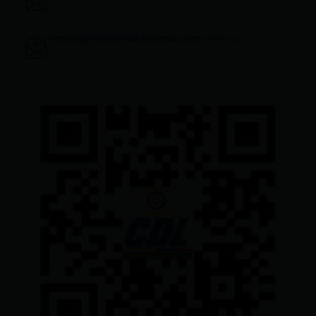
ventas@ciudadelatacungaonline.com.ec