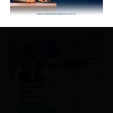
El gobierno decretó un duelo nacional los
días 12, 13 y 14 de septiembre y anunció que
Fujimori tendrá «las honras fúnebres que
corresponden a un presidente en ejercicio».