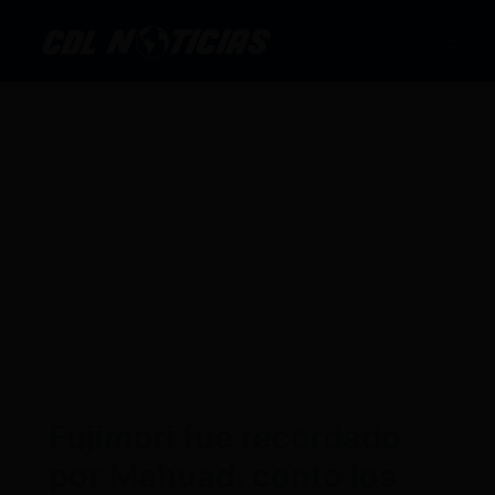
Ir
al
contenido
Fujimori fue recordado
por Mahuad: contó los