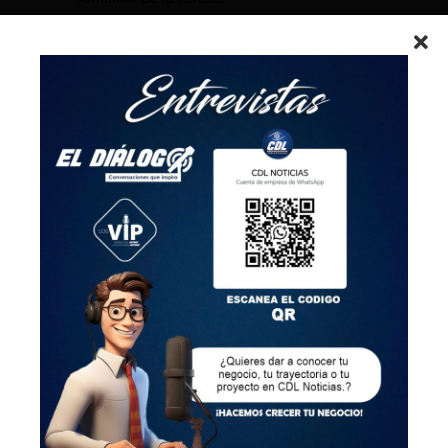
Sin embargo, su perfil autoritario se
consolidó en 1992 al disolver el Congreso y
convocar una Constituyente que le permitió
reelegirse en 1995 y 2000 con una
Constitución a su favor. En noviembre de
2000, frente a crecientes acusaciones de
corrupción y violaciones a los derechos
humanos, huyó a Japón
Fue condenado a 25 años de prisión por dos
matanzas de civiles perpetradas por un
escuadrón del ejército en el marco de la
lucha contra el grupo armado Sendero
Luminoso. Pero meses atrás, la justicia
ordenó su excarcelación por razones
humanitarias.