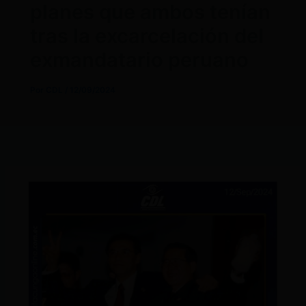
planes que ambos tenían
tras la excarcelación del
exmandatario peruano
Por
CDL
/
12/09/2024