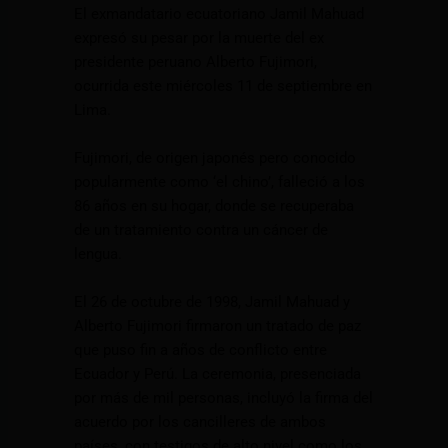
El exmandatario ecuatoriano Jamil Mahuad
expresó su pesar por la muerte del ex
presidente peruano Alberto Fujimori,
ocurrida este miércoles 11 de septiembre en
Lima.
Fujimori, de origen japonés pero conocido
popularmente como ‘el chino’, falleció a los
86 años en su hogar, donde se recuperaba
de un tratamiento contra un cáncer de
lengua.
El 26 de octubre de 1998, Jamil Mahuad y
Alberto Fujimori firmaron un tratado de paz
que puso fin a años de conflicto entre
Ecuador y Perú. La ceremonia, presenciada
por más de mil personas, incluyó la firma del
acuerdo por los cancilleres de ambos
países, con testigos de alto nivel como los