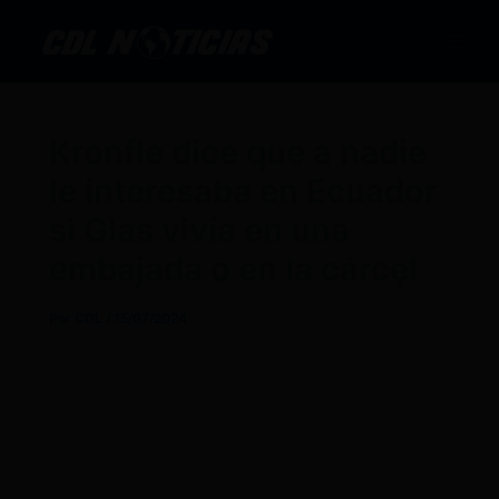
Ir
al
contenido
Kronfle dice que a nadie
le interesaba en Ecuador
si Glas vivía en una
embajada o en la cárcęl
Por
CDL
/
15/07/2024