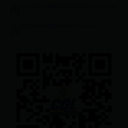
gerenciageneral@ciudadelatacungaonline.com.ec
ventas@ciudadelatacungaonline.com.ec