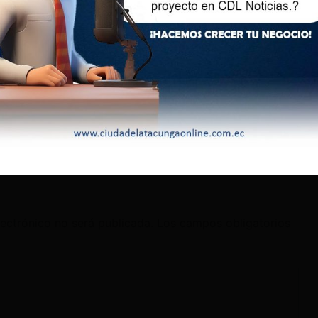
ejorar la vida de los animales, sino también fomentar una
abilidad entre los ciudadanos.
llejeros es aún más grave en las zonas rurales de Kosovo,
n de hambre o frío, o son víctimas de violencia humana.
do en Pristina, podría servir de modelo para otras áreas del
ón y el cuidado responsable de los animales en todas las
lectrónico no será publicada.
Los campos obligatorios