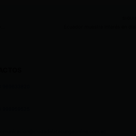
SIGU
Alias Boris, recibió prisión preventiva por tenęncia ilęgal de 4rm4s
ACTOS
3 969633820
3 998959525
comunicacion@ciudadelatacungaonline.com.ec