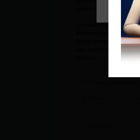
Este enfoque busca no solo m
cultura de cuidado y respons
La situación de los perros ca
donde muchos animales muere
Este programa, aunque enfoca
país, incentivando la adopci
regiones.
Deja un comentario
Tu dirección de correo e
están marcados con
*
Escribe
aquí...