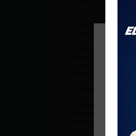
medidas de higiene. Al trasl
liberar recursos y mejorar la 
En Pristina, se estima que ha
insostenible, con numerosos
Un video reciente, que mostr
defensa de los animales y su
una figura prominente en el
redes sociales que estos inci
“Un Techo para Cada Perro”: 
El alcalde Rama bautizó esta
comprometiéndose a ofrecer u
mínimo, para quienes adopten