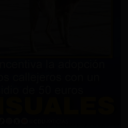
 capital de Kosovo, lanzó un innovador programa que ofrece