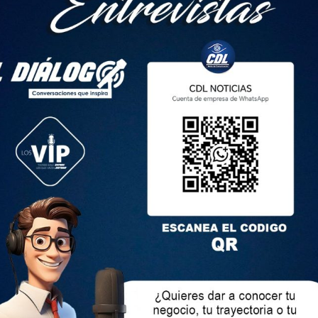
adar estos costos a familias adoptivas, el ayuntamiento espera
calidad de vida de los perros.
y entre 3 500 y 4 000 perros callejeros. La situación se volvió
 incidentes de crueldad animal documentados.
aba un caso de maltrato, movilizó a las asociaciones de
brayó la urgencia de abordar este problema. Argjenta Dociqi,
 movimiento de defensa de los animales en Kosovo, destacó en
dentes no son aislados, sino una realidad cotidiana en el país.
Una Iniciativa con Impacto
 iniciativa como Un techo para cada perro,
na prima de 50 euros al mes, equivalente al 30 % del salario
 un perro callejero.