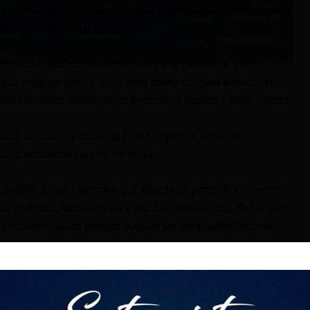
 que adopten perros callejeros. Este subsidio se mantendrá
tinúen cuidando a los perros.
arim Rama, anunció este miércoles que pagará 50 euros
ue adopten perros. Esto tiene como objetivo eliminar el
s callejeros de las calles y espacios públicos de la ciudad.
utará de manera continua hasta lograr un impacto
 de la población canina sin hogar.
ubsidiar a cada persona que adopte un perro de los centros
lizar métodos humanos para resolver el problema de los perros
s los perros de los centros pueden ser adoptados”, insistió
sto esta idea el año pasado sin encontrar mucho apoyo.
r un hogar a estos animales, sino también reducir los costos
nto en refugios, incluyendo alimentación, atención médica y