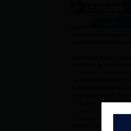
50 euros mensuales a quienes
mientras los que adopten con
El alcalde de Pristina, Perp
mensuales a los ciudadanos q
mayor número posible de perro
Según Rama, el plan se ejec
significativo en la reducción
Las autoridades decidieron s
de acogida, con el fin de uti
callejeros en Pristina. “Todo
Rama, quien ya había propue
El programa no solo busca da
asociados con su mantenimie