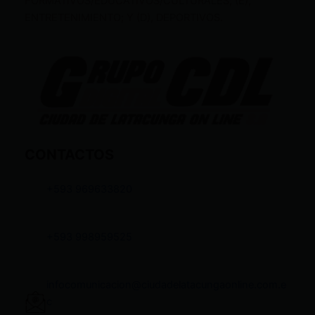
FORMATIVOS/EDUCATIVOS/CULTURALES; (E),
ENTRETENIMIENTO; Y (D), DEPORTIVOS.
CONTACTOS
+593 969633820
+593 998959525
infocomunicacion@ciudadelatacungaonline.com.e
c