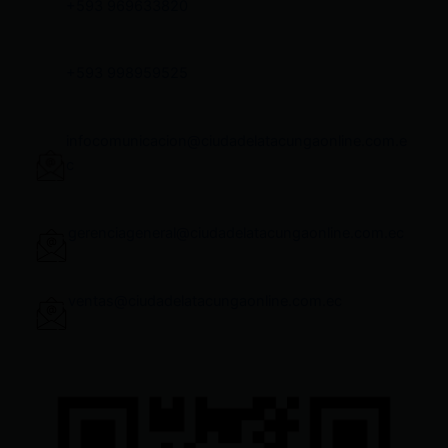
+593 969633820
+593 998959525
infocomunicacion@ciudadelatacungaonline.com.e
c
gerenciageneral@ciudadelatacungaonline.com.ec
ventas@ciudadelatacungaonline.com.ec