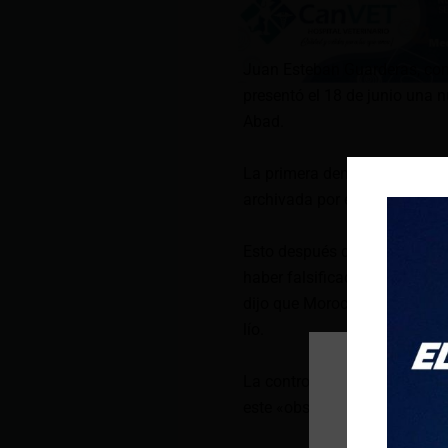
Juan Esteban Guarderas, con
presentó el 18 de junio una 
Abad.
La primera denuncia que hizo
archivada por el juez Ferna
Esto después de que un abog
haber falsificado su firma p
dijo que Morocho se «cambió 
lío.
La controversia se ventilará
este «obstáculo» no lo deten