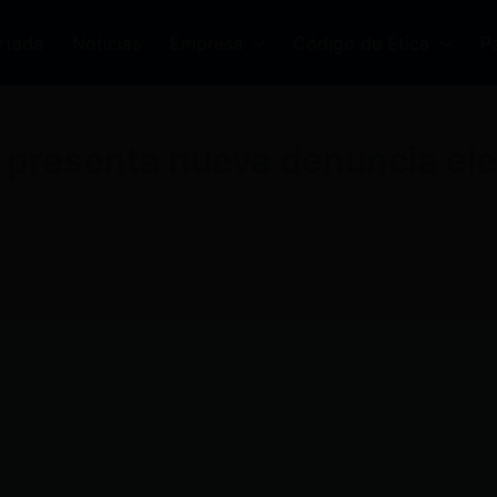
rtada
Noticias
Empresa
Código de Ética
P
presenta nueva denuncia elec