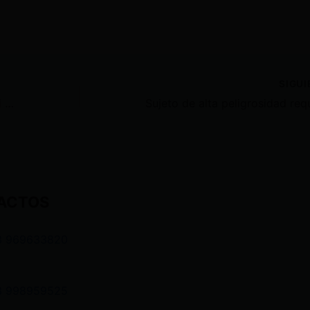
SIGU
Leonidas Iza a los transportistas: Si ustedes han llegado a negociar con el Gobierno nacional, no vengan a incrementar un solo centavo en los pasajes
ACTOS
3 969633820
3 998959525