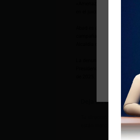
«Amenazas de muerte no nos
en el juicio».
Abad es acusada de una infra
campaña anticipada cuando p
Alcaldía de Cuenca.
La denuncia coincide con la 
Presidencia cuando Daniel N
de 2025.
Deja un comentario
Tu dirección de correo e
están marcados con
*
Escribe