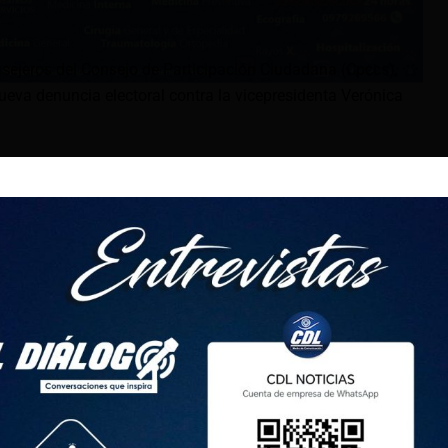
sejeros del Consejo de Participación Ciudadana (Cpccs),
nueva denuncia electoral contra la vicepresidenta Verónica
 contra la también Embajadora de Ecuador en Israel fue
ndo Muñoz.
ado de Guarderas, Ronald Morocho, acusara al consejero de
ara completar la denuncia contra Abad. Al respecto, Guarderas
de bando» y agregó que había «tentáculos correístas» en el
 en Fiscalía, pero aseguró que eso ya «poco importa» y que
drá.