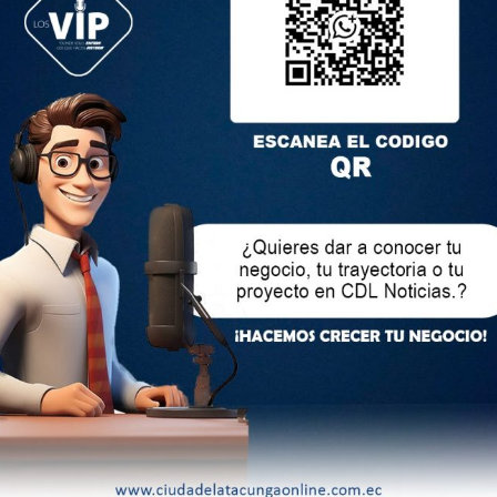
 han detenido. Esto solo hará que pongamos más empeño
cción electoral grave por presuntamente haber realizado
articipaba en las elecciones seccionales de 2023 para la
intención del Gobierno para que Verónica Abad no ocupe la
oboa pida licencia para hacer campaña para las elecciones
lectrónico no será publicada.
Los campos obligatorios