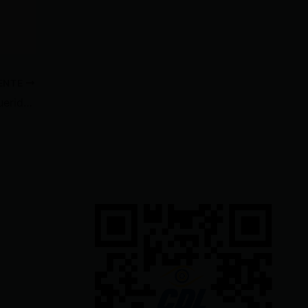
IENTE
Sujeto de alta peligrosidad requerido por autoridades de Corea del Sur fue detenido en Samborondón