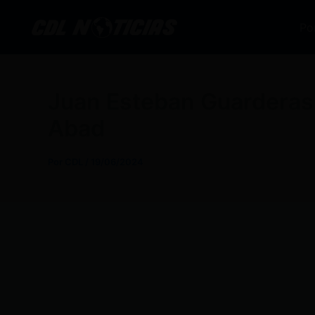
Ir
al
Po
contenido
Juan Esteban Guarderas 
Abad
Por
CDL
/
19/06/2024