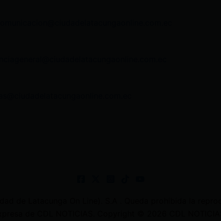
comunicacion@ciudadelatacungaonline.com.ec
nciageneral@ciudadelatacungaonline.com.ec
as@ciudadelatacungaonline.com.ec
 de Latacunga On Line). S.A . Queda prohibida la reprodu
 expresa de CDL NOTICIAS. Copyright © 2026 CDL NOTICIAS