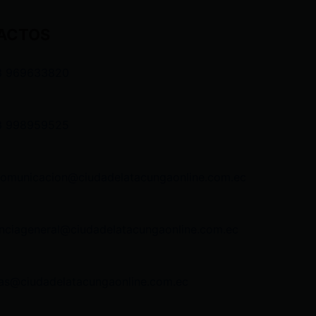
ACTOS
3 969633820
3 998959525
comunicacion@ciudadelatacungaonline.com.ec
nciageneral@ciudadelatacungaonline.com.ec
as@ciudadelatacungaonline.com.ec