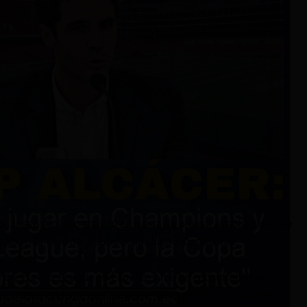
o, Josep Alcácer, analizó en rueda de prensa la actualidad de
nado en la fase de grupos de la Copa Libertadores.
ns y Europa League en España, y me he encontrado con una
res) más exigente que aquellas. Cada partido es una guerra»