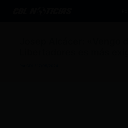
Ir
al
Po
contenido
Josep Alcácer: «Vengo d
Libertadores es más exi
Por
CDL
/
17/05/2024