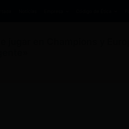
rtada
Noticias
Empresa
Código de Ética
P
e jugar en Champions y Euro
gente»