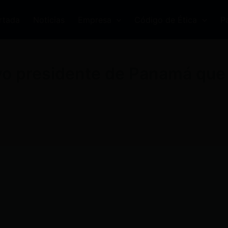
rtada
Noticias
Empresa
Código de Ética
P
vo presidente de Panamá que 