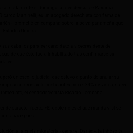
nó cómodamente el domingo la presidencia de Panamá
Ricardo Martinelli, es un abogado derechista con fama de
l Darién», prometió en campaña sobre la selva panameña que
a Estados Unidos.
y sus caballos para ser candidato a vicepresidente de
 luego de que éste fuera inhabilitado tras confirmarse su
itales.
uperó un escollo judicial que estuvo a punto de anular su
 impuso a otros siete postulantes con el 34% de votos, nueve
s inmediato, el centroderechista Ricardo Lombana.
ser de carácter fuerte. «El gobierno es el que manda y, si se
afirmó hace poco.
ución a la crisis migratoria «cerrar el Darién», la inhóspita