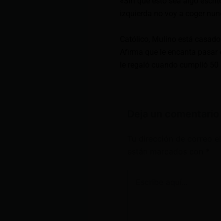
«Sin que esto sea algo escrit
izquierda no voy a coger nu
Católico, Mulino está casad
Afirma que le encanta pasar e
le regaló cuando cumplió 50
Deja un comentario
Tu dirección de correo e
están marcados con
*
Escribe
aquí...