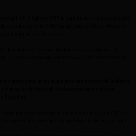
cho marítimo, dirigió en 2013 la captura de un buque carguero
 de un embargo de la ONU, transportaba ocultos aviones de
cubana para ser refaccionados.
te de la llamada Cruzada Civilista, un grupo opositor al
ega, quien fue derrocado con la invasión estadounidense en
fue un tiempo canciller en el gobierno democrático de Guillermo
ministración de Martinelli fue brevemente ministro de
de Seguridad.
vo en prisión preventiva por supuesta corrupción entre 2015 y
rrores procesales. Dice que fue «preso político» en ese lapso.