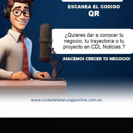
ospechan que le podría dar un salvoconducto para que salga
unos piensan que será el exgobernante el que ejerza el poder
miles de seguidores de Martinelli, a quien llaman el «Loco», y
ersión de los años de bonanza económica.
que me tiene aquí», reconoció en campaña Mulino, para quien el
ondenado a 11 años de prisión fue «una farsa».
ealizando Metas (RM, iniciales de su fundador Martinelli),
ril de la capital hasta su natal Chiriquí, fronteriza con Costa
o sistema de pensiones.
l de mascotas que se llamará «Bruno», el nombre del perro de
n la legación diplomática.