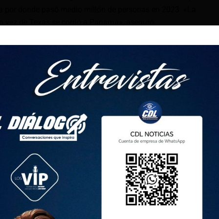
ia por donde pasó medio millón de personas en 2023. «La
n vez de Texas se corrió a Panamá», aseguró.
idad del gobierno de Martinelli (2009-2014), durante una
gritos «maleantes de mierda» a un grupo de trabajadores que
cudió a ningún debate presidencial, muy seguro de la
e se asiló en febrero en la embajada de Nicaragua, donde
mingo, tras votar visitó a Martinelli en la legación
, se dijeron con un fuerte abrazo.
i en un gobierno de Mulino a partir del 1 de julio es toda una