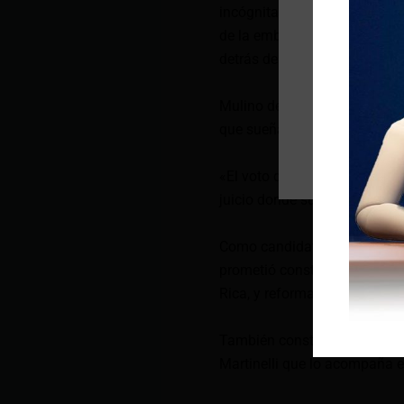
incógnita. Sus adversarios s
de la embajada. Incluso, alg
detrás del trono.
Mulino debe su triunfo a los 
que sueñan con una nueva v
«El voto de Martinelli es lo 
juicio donde su exjefe fue c
Como candidato del partido R
prometió construir un ferrocar
Rica, y reformar el colapsad
También construir un hospita
Martinelli que lo acompaña e