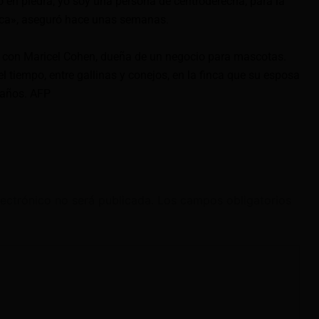
o en piedra, yo soy una persona de centroderecha, para la
nca», aseguró hace unas semanas.
o con Maricel Cohen, dueña de un negocio para mascotas.
l tiempo, entre gallinas y conejos, en la finca que su esposa
 años. AFP
lectrónico no será publicada.
Los campos obligatorios