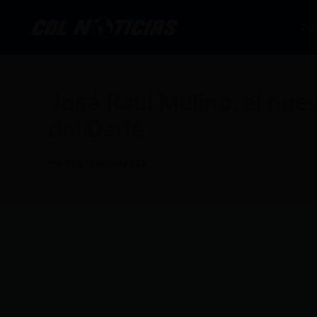
Ir
al
Po
contenido
José Raúl Mulino, el nue
del Darié
Por
CDL
/
06/05/2024