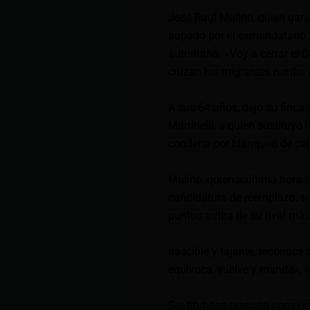
José Raúl Mulino, quien ga
aupado por el exmandatario 
autoritario: «Voy a cerrar e
cruzan los migrantes rumbo 
A sus 64 años, dejó su finca 
Martinelli, a quien sustituyó
condena por blanqueo de cap
Mulino, quien a última hora s
candidatura de reemplazo, se
puntos arriba de su rival má
Irascible y tajante, reconoce 
equivoca, vuelve y manda», 
Sin titubeos propuso como sol