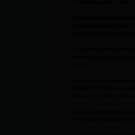
«Para la izquierda… nunca»
Mulino, especialista en dere
norcoreano que, en violación
combate de la fuerza aérea 
En la década de 1980, fue par
general Manuel Antonio Nori
1989.
Tras el fin de la dictadura, 
Endara (1989-1994). En la ad
Gobierno y Justicia, y luego 
Tras salir del gobierno, estu
2016, pero fue liberado por e