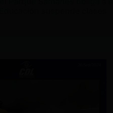
del Parque Samanes obliga a 
e Educación suspende clases