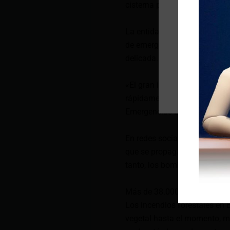
cisterna para controlar la si
La entidad hizo un llamado a
de emergencia y evite acercar
delicada.
«El gran incendio forestal 
rápidamente y está llegando 
Emergencias EC mediante la r
En redes sociales, comenzar
que se propagaban en el sect
tanto, los bomberos continú
Más de 38.000 hectáreas ar
Los incendios forestales en
vegetal hasta el momento, mi