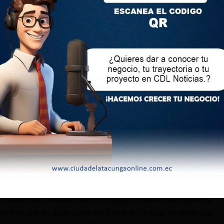
tuación y evitar que el fuego se propague.
 la ciudadanía para que permita el libre paso de los vehículos
se al área afectada, ya que la situación sigue siendo
en estos momentos en Guayaquil se está extendiendo
a vehículos, también hay viviendas cercas», reportó la cuenta
ed social X.
on a circular imágenes de la densa humareda y las llamas
or, incluyendo varios vehículos que se incendiaron. Mientras
an trabajando intensamente para sofocar el fuego.
rasadas
 Ecuador han arrasado más de 38.000 hectáreas de cobertura
entras que en Quito persisten focos de un gran incendio que