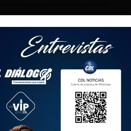
junto a sus representantes, ante el incendio forestal
rque Samanes, al norte de Guayaquil», comunicó el Ministerio
 señaló que junto al Cuerpo de Bomberos y la Policía
to para garantizar la integridad de la comunidad escolar.
ses de la jornada vespertina quedan suspendidas en este
rgencia como «Alarma 3»
da como una «Alarma 3» por los Bomberos de Guayaquil,
tivo en la Autopista Narcisa de Jesús para combatir las
do 11 unidades de bomberos, una ambulancia y un camión