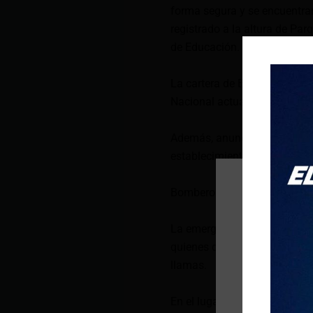
forma segura y se encuentran 
registrado a la altura de Pa
de Educación.
La cartera de Estado también
Nacional actuaron de inmedia
Además, anunció que las cla
establecimiento educativo.
Bomberos catalogan la eme
La emergencia fue cataloga
quienes desplegaron un opera
llamas.
En el lugar, están trabajan