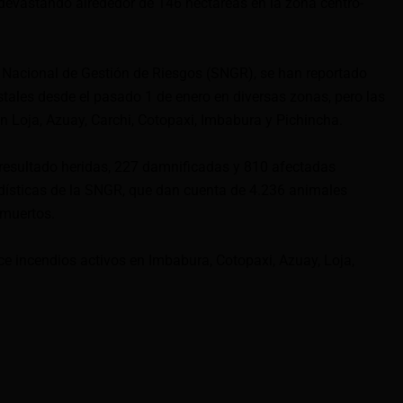
devastando alrededor de 146 hectáreas en la zona centro-
 Nacional de Gestión de Riesgos (SNGR), se han reportado
tales desde el pasado 1 de enero en diversas zonas, pero las
 Loja, Azuay, Carchi, Cotopaxi, Imbabura y Pichincha.
 resultado heridas, 227 damnificadas y 810 afectadas
dísticas de la SNGR, que dan cuenta de 4.236 animales
 muertos.
ce incendios activos en Imbabura, Cotopaxi, Azuay, Loja,