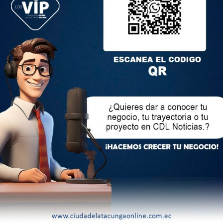
de la Zona 3 (E), Alex Mejía, también estuvo presente en el
studiantes, expresó su admiración por el esfuerzo y dedicación
. “Queridos estudiantes, el Ecuador necesita de su entusiasmo,
ad de superarse. Recuerden que cada esfuerzo que hagan por
que germinará en un país más fuerte, justo y equitativo”,
ntes de Educación Especializada e Inclusiva fueron parte
 distintas instituciones educativas de la Zona 3, demostrando
n en la educación.
ativa Especializada Camilo Gallegos, Diana Peralta, añadió:
 los valores de libertad, igualdad, justicia y soberanía. Este
e reflexión, compromiso y respeto, además de la importancia
olores hacia un futuro de paz y prosperidad a través de la
r el respeto por los símbolos patrios y reconocer el esfuerzo