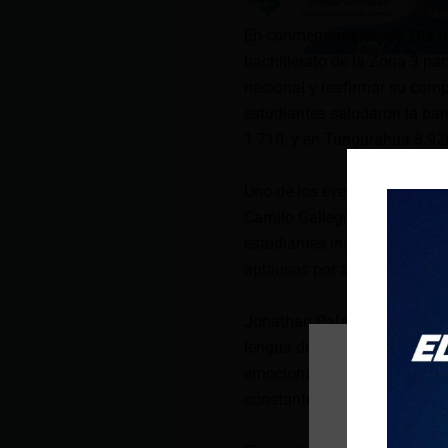
En conmemoración del Día de
bachillerato de la Zona 3 par
nacional y reafirmar su comp
estudiantes saludaron la ban
1.710, y en Tungurahua 8.92
Uno de los eventos más dest
Camilo Gallegos, en el cant
estudiantes ingresaron con fe
aplausos por autoridades, do
Jonathan Palate, abanderado
lengua de señas, destacando
emocionado y feliz por este 
constante orientación y moti