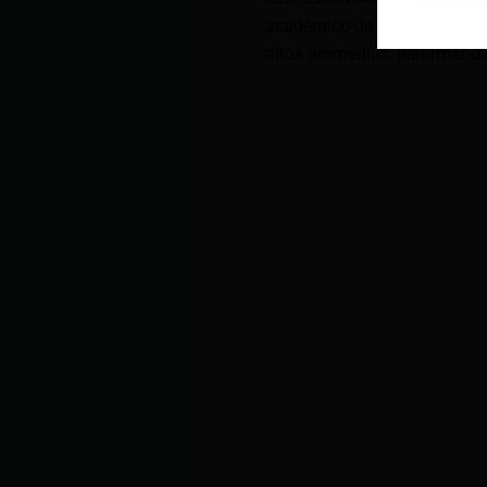
académico de los estudiantes
altos promedios, reafirmand