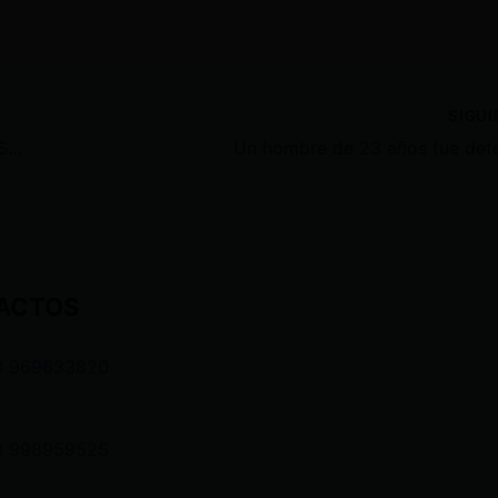
SIGU
Incendio forestal cerca del Parque Samanes obliga a evacuar colegio en Guayaquil; Ministerio de Educación suspende clases
ACTOS
3 969633820
3 998959525