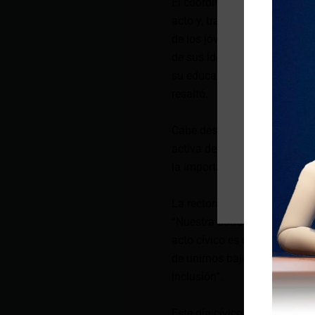
El coordinador de Educación 
acto y, tras felicitar a los e
de los jóvenes participantes
de sus ideas y de su volunt
su educación es una semilla 
resaltó.
Cabe destacar que 83 estudia
activa de este acto cívico en
la importancia de la inclusió
La rectora de la Unidad Educ
“Nuestra bandera nos recuerda
acto cívico es un momento d
de unirnos bajo los mismos c
inclusión”.
Este día cívico busca promove