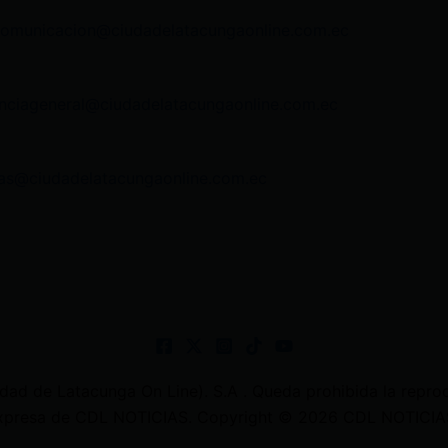
comunicacion@ciudadelatacungaonline.com.ec
nciageneral@ciudadelatacungaonline.com.ec
as@ciudadelatacungaonline.com.ec
 de Latacunga On Line). S.A . Queda prohibida la reprodu
 expresa de CDL NOTICIAS. Copyright © 2026 CDL NOTICIAS