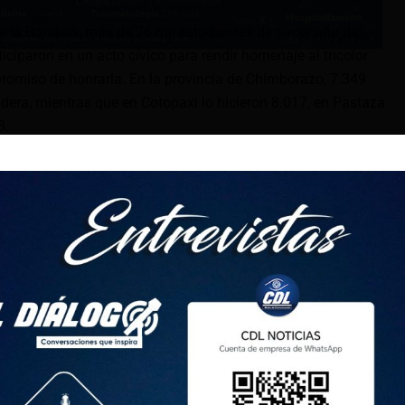
 la Bandera, más de 26 mil estudiantes de tercer año de
ticiparon en un acto cívico para rendir homenaje al tricolor
romiso de honrarla. En la provincia de Chimborazo, 7.349
dera, mientras que en Cotopaxi lo hicieron 8.017, en Pastaza
8.
acados tuvo lugar en la Unidad Educativa Especializada
ón Ambato, donde el abanderado, portaestandartes y
rvor cívico a la cancha central, siendo recibidos con
centes y padres de familia.
 de la institución, expresó su agradecimiento mediante
 el apoyo recibido durante su formación: “Estoy muy
logro. Agradezco a mi familia y a mis maestros por su
vación”.