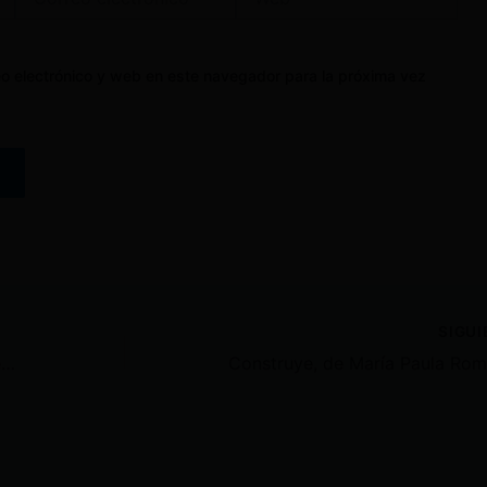
electrónico*
o electrónico y web en este navegador para la próxima vez
SIGU
Nebot y Kronfle critican a Noboa, en convención del PSC