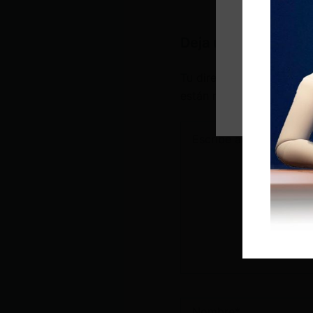
Deja un comentario
Tu dirección de correo e
están marcados con
*
Escribe
aquí...
Nombre*