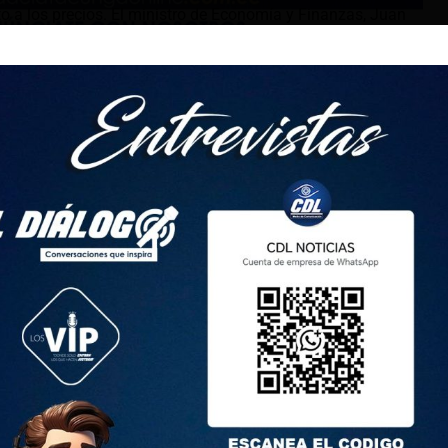
to a los precios. El ministro de Economía y Finanzas, Juan
más barato importar los combustibles en vez de producirlos
á el plan del régimen. El ministro indicó que el subsidio a las
llones de dólares, de los cuales, según Vega, 341 millones
 alta del Ecuador.
no ha difundido las cifras del costo de la producción de las
mes se destinan 52,5 millones de dólares para subsidiar el
llones de dólares son para subsidiar la gasolina importada.
ficientes en la refinación de diesel y dejar de refinar
nte y más fácil importar», añadió la cabeza del ministerio.
ctar el costo del transporte, el ministro Vega ratificó una
en dicho servicio. En esa categoría se incluye a taxis,
sector rural y lanchas con motor fuera de borda. Ellos
l en sus cuentas bancarias con el valor del subsidio