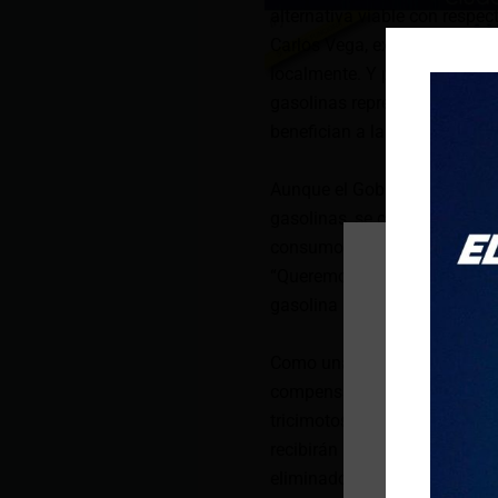
alternativa viable con respec
Carlos Vega, expresó que es 
localmente. Y por allí apuntar
gasolinas representan 631 mi
benefician a la clase media y
Aunque el Gobierno Nacional 
gasolinas, se conoce que al 
consumo. De ese valor, 37 mi
“Queremos enfocarnos en ser e
gasolina porque es más eficie
Como una solución para no afe
compensación a quienes brind
tricimotos, camionetas en el 
recibirán un depósito mensua
eliminado.