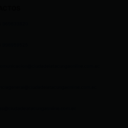
ACTOS
3 969633820
3 998959525
comunicacion@ciudadelatacungaonline.com.ec
nciageneral@ciudadelatacungaonline.com.ec
as@ciudadelatacungaonline.com.ec