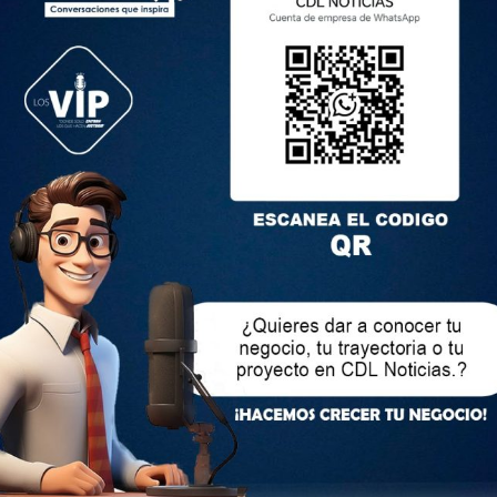
, fue hecho para que el señor Ronald C. cumpliera las
de su mejor amigo, Roberto G., en las causas judiciales que
aniel Noboa, hoy presidente de la República”, mencionó la
l Guayas.
ado tanto con el exvocal como con el exlegislador. En ese
avores y peticiones por presunto tráfico de tierras en Durán.
r Fernando Villavicencio, excandidato presidencial
.
mentó que el exlegislador del PSC habría manejado el
 favores. Sus operadores habrían sido el mencionado Xavier
el Consejo de la Judicatura, y Maribel B. exvocal de la