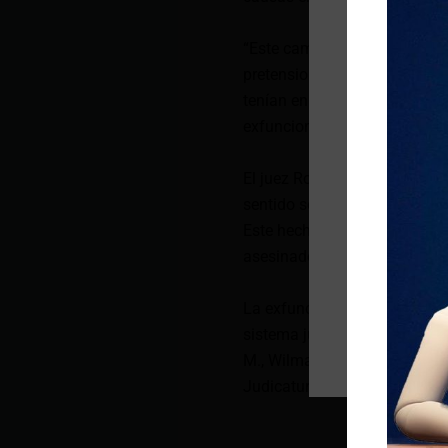
“Este cambio no fue gratuito
pretensiones de Xavier M., y 
tenían en contra del señor D
exfuncionaria de la Corte de
El juez Ronald C. habría oper
sentido se habrían atendido f
Este hecho fue denunciado po
asesinado en agosto de 2023
La exfuncionaria también co
sistema judicial a cambio de
M., Wilman T., expresidente d
Judicatura.