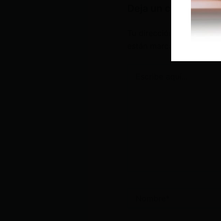
Deja un comentario
Tu dirección de correo e
están marcados con
*
Escribe
aquí...
Nombre*