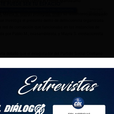
ausas judiciales contra el Primer Mandatario.
4, Mayra S. testigo protegida, rindió su testimonio anticipado
ue investiga el presunto delito de delincuencia organizada.
ta red de corrupción que funcionaba en las instancias de
ada por Pablo M., exasambleísta, y Mayra S. exrelacionista
ia detalló que el exlegislador del Partido Social Cristiano
l Consejo de la Judicatura, habrían manipulado la justicia
en las causas judiciales en contra de su exyerno y actual
Daniel Noboa.
 varias maniobras para favorecer al exfamiliar del Primer
 juez Ronald C. es fundamental. Este último trabajó con el
ien logró su traslado desde El Triunfo hasta Samborondón. En
berto G. era amigo de Xavier M. por lo que benefició en estas
nte Noboa.