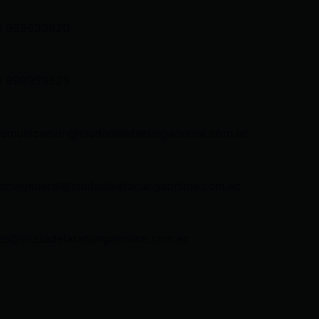
3 969633820
3 998959525
comunicacion@ciudadelatacungaonline.com.ec
nciageneral@ciudadelatacungaonline.com.ec
as@ciudadelatacungaonline.com.ec