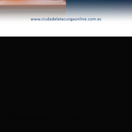
lectrónico no será publicada.
Los campos obligatorios
Correo
Web
electrónico*