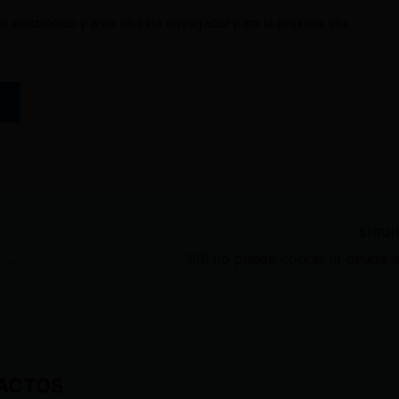
o electrónico y web en este navegador para la próxima vez
SIGU
Inicia proceso investigativo a cinco funcionarios y ex funcionarios por «Presunto TRÁFICO DE INFLUENCIAS en la Empresa Pública de Movilidad de la Mancomunidad de Cotopaxi»
ACTOS