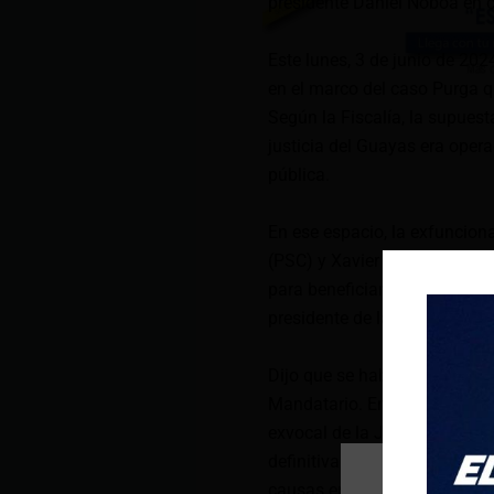
presidente Daniel Noboa en c
Este lunes, 3 de junio de 202
en el marco del caso Purga q
Según la Fiscalía, la supues
justicia del Guayas era oper
pública.
En ese espacio, la exfuncionar
(PSC) y Xavier M., exvocal de
para beneficiar a Roberto G. 
presidente de la República, 
Dijo que se habrían realizado
Mandatario. En esta trama, el
exvocal de la Judicatura, qu
definitiva se habla de que Ro
causas en contra del preside