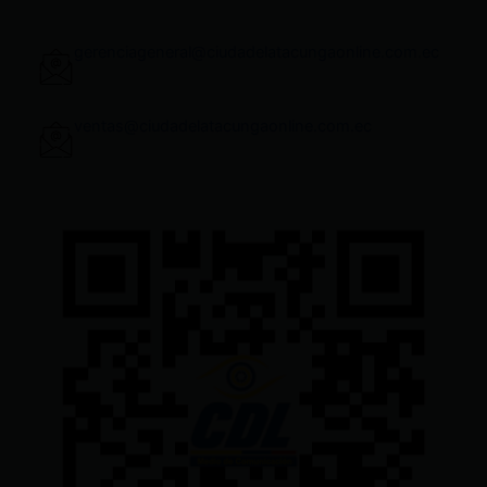
gerenciageneral@ciudadelatacungaonline.com.ec
ventas@ciudadelatacungaonline.com.ec