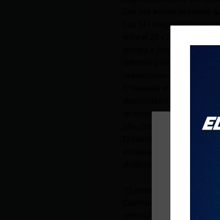
Con esa acción se espera q
Los 341 megavatios que cont
entre el 23 y 25 de junio. E
energía a finales de agosto
eléctrica para las ciudades 
operaciones en diciembre de
Y, teniendo en cuenta que aú
electricidad nueva firme, e
en emergencia al sector eléct
año. Con esta declaratoria 
El ministro Goncalves señal
extremadamente seco, simil
el último trimestre del año.
“El embalse Mazar está ínte
Colombia. Esto nos permitir
críticos? Octubre, noviembr