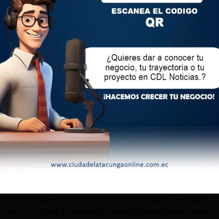
permiten estar en mucha mejor posición para fin de año (…)
 octubre, noviembre y parte de diciembre”, añadió Goncalves
a a su Manera.
nergética ante el riesgo de apagones
nergía en el último trimestre del año, el ministro de Energía
nzará un programa de eficiencia energética denominado
zada a fin de mes.
educir las tarifas eléctricas si los usuarios industriales y
 octubre de 2024, comparado con octubre de 2023.
el sector industrial encienda sus generadores. Si hacen eso,
la el ministro.
 Operación del Sistema Nacional Interconectado (SNI), abril
que ni las obras de generación eléctrica planificadas (como