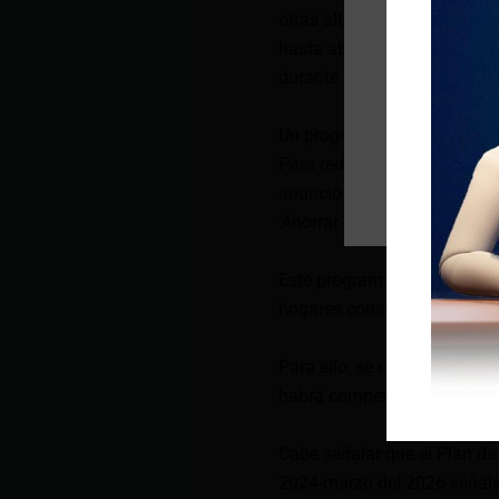
otras alternativas que nos 
hasta abril de 2025. Crítico
durante la entrevista en Ver
Un programa de eficiencia e
Para reducir el consumo de e
anunció que el Gobierno la
‘Ahorrar paga’, que será lan
Este programa consistirá en r
hogares consumen menos en
Para ello, se requerirá que 
habrá compensaciones, seña
Cabe señalar que el Plan de
2024-marzo del 2026 señala 