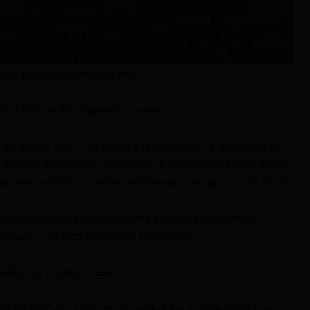
nio Goncalves, señaló que el país atraviesa una sequía
casionar un riesgo de apagones en octubre, aunque afirmó
ando para que eso no ocurra.
ía el país en los siguientes meses.
l programa Vera a su manera la noche del 14 de agosto de
, Antonio Goncalves, afirmó que en octubre podrían regresar
al, pero señaló que están trabajando para que eso no ocurra.
nes en octubre?) De darse sería así, aunque estamos
ocurra”, enfatizó el ministro Goncalves.
evitar ese escenario están:
éctrica a Colombia para preservar los embalses del país.