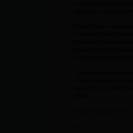
la barcaza) pueden garantiz
eléctrica en el país (apagon
Decreto Ejecutivo para gesti
A través del Decreto Ejecut
dispone al Ministerio de Min
ejecute las acciones necesa
evitar los efectos que pueda 
También se dispone al Minist
empresas de generación, tra
y garantizar la prestación r
estiaje».
DECRETO EJECUTIVO 355
R.P.