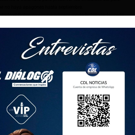
ue no haya apagones hasta septiembre.
rató el Gobierno en una primera ronda licitatoria, lanzada
n esa lista está la barcaza turca, que comenzará a producir
 de 2024, así como la compra de motores de generación
de Salitral, Esmeraldas y Quevedo, que entraría en
 este año.
n hace falta cubrir un déficit de 600 y 700 megavatios de
ste 15 de agosto de 2024, el Gobierno declarará -nuevamente-
rico para enfrentar la situación en el último trimestre del
se busca contratar entre 450 y 500 megavatios de energía.
a que el Gobierno trabaja para hacer frente a un año
ar a 1992, 1995 o 2023, lo que podría generar apagones en
gro y preservado, por eso, a propósito compramos energía a
ía no tener cortes en septiembre ¿Cuáles son los meses
e y diciembre. En diciembre, afortunadamente, ya entrarán