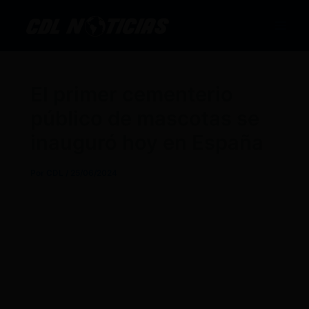
Ir
al
contenido
El primer cementerio
público de mascotas se
inauguró hoy en España
Por
CDL
/
25/06/2024