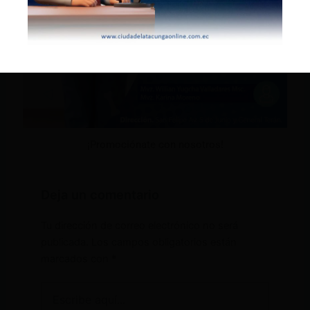
¡Promociónate con nosotros!
Deja un comentario
Tu dirección de correo electrónico no será
publicada.
Los campos obligatorios están
marcados con
*
Escribe
aquí...