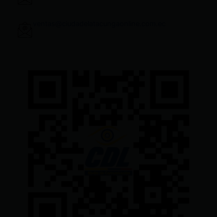
ventas@ciudadelatacungaonline.com.ec