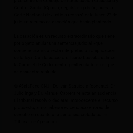
presidente del Consejo de Participación Ciudadana y
Control Social (Cpccs), seguirá en prisión, pues la
Corte Nacional de Justicia rechazó este lunes 22 de
julio un recurso de casación que había planteado.
La casación es un recurso extraordinario que tiene
por objeto anular una sentencia judicial «que
contiene una incorrecta interpretación o aplicación
de la ley». Con la casación, Tuárez buscaba salir de
la Cárcel 4 de Quito, centro penitenciario en el que
se encuentra recluido.
🔵
#SalaPenalCNJ
| Dr. Iván Saquicela (ponente), Dr.
Julio Inga y Dr. Manuel Cabrera reinstalan audiencia.
El tribunal resolvió declarar improcedente el recurso
propuesto, al no haberse evidenciado errores de
derecho en cuanto a la sentencia dictada por el
Tribunal de Apelación….