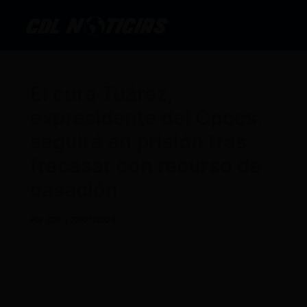
Ir
al
contenido
El cura Tuárez,
expresidente del Cpccs,
seguirá en prisión tras
fracasar con recurso de
casación
Por
CDL
/
22/07/2024