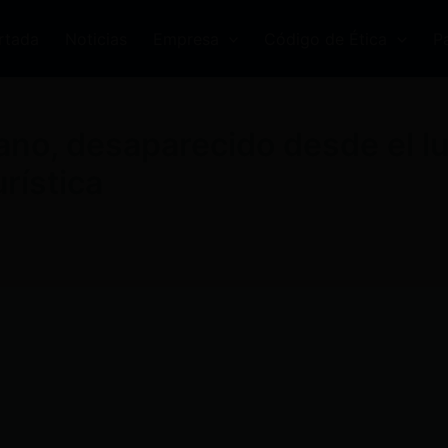
rtada
Noticias
Empresa
Código de Ética
P
ano, desaparecido desde el l
rística