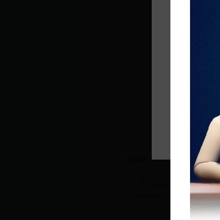
Deja un comentario
Tu dirección de correo e
están marcados con
*
Escribe