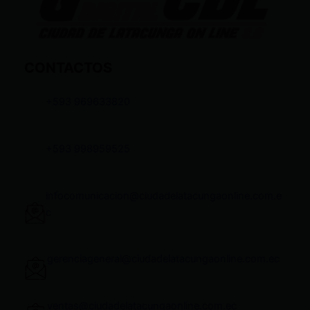
CONTACTOS
+593 969633820
+593 998959525
infocomunicacion@ciudadelatacungaonline.com.e
c
gerenciageneral@ciudadelatacungaonline.com.ec
ventas@ciudadelatacungaonline.com.ec